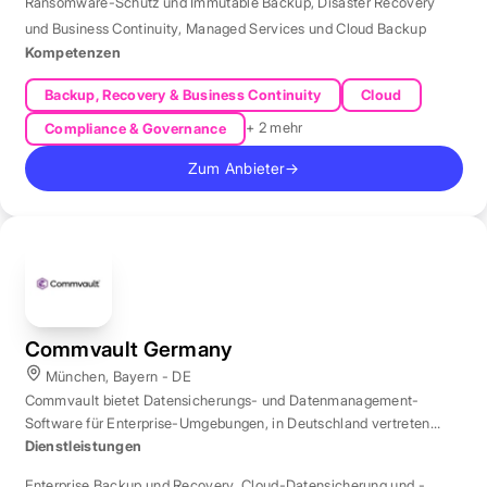
Ransomware-Schutz und Immutable Backup
,
Disaster Recovery
und Business Continuity
,
Managed Services und Cloud Backup
Kompetenzen
Backup, Recovery & Business Continuity
Cloud
+ 2 mehr
Compliance & Governance
Zum Anbieter
→
Commvault Germany
München, Bayern - DE
Commvault bietet Datensicherungs- und Datenmanagement-
Software für Enterprise-Umgebungen, in Deutschland vertreten
durch eine Niederlassung in München.
Dienstleistungen
Enterprise Backup und Recovery
,
Cloud-Datensicherung und -