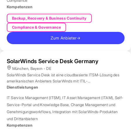
Compliance
Kompetenzen
Backup, Recovery & Business Continuity
Compliance & Governance
Zum Anbieter
→
SolarWinds Service Desk Germany
München, Bayern - DE
SolarWinds Service Desk ist eine cloudbasierte ITSM-Lösung des
amerikanischen Anbieters SolarWinds mit ITIL-
Prozessunterstützung.
Dienstleistungen
IT Service Management (ITSM)
,
IT Asset Management (ITAM)
,
Self-
Service-Portal und Knowledge Base
,
Change Management und
Genehmigungsworkflows
,
Integration mit SolarWinds-Produkten
und Drittanbietern
Kompetenzen