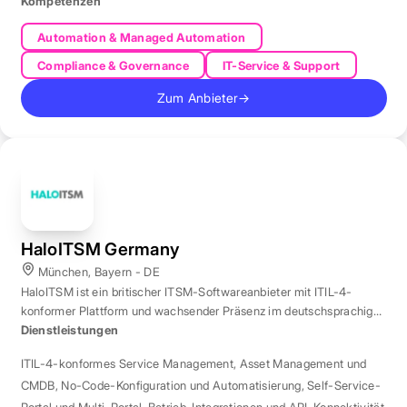
Kompetenzen
Automation & Managed Automation
Compliance & Governance
IT-Service & Support
Zum Anbieter
→
HaloITSM Germany
München, Bayern - DE
HaloITSM ist ein britischer ITSM-Softwareanbieter mit ITIL-4-
konformer Plattform und wachsender Präsenz im deutschsprachigen
Markt.
Dienstleistungen
ITIL-4-konformes Service Management
,
Asset Management und
CMDB
,
No-Code-Konfiguration und Automatisierung
,
Self-Service-
Portal und Multi-Portal-Betrieb
,
Integrationen und API-Konnektivität