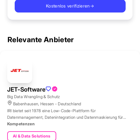
Kostenlos verifizieren
→
Relevante Anbieter
JET-Software
Big Data Wrangling & Schutz
Babenhausen, Hessen - Deutschland
IRI bietet seit 1978 eine Low-Code-Plattform für
Datenmanagement, Datenintegration und Datenmaskierung für
produktive Datenbestände weltweit.
Kompetenzen
AI & Data Solutions