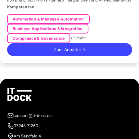
Kompetenzen
Automation & Managed Automation
Business Applications & Integration
+ 1 mehr
Compliance & Governance
Zum Anbieter
→
connect@it-dock.de
07243 71260
Am Sandfeld 4