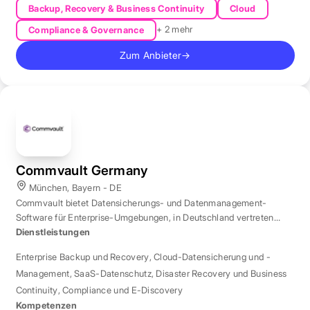
Backup, Recovery & Business Continuity
Cloud
+ 2 mehr
Compliance & Governance
Zum Anbieter
→
Commvault Germany
München, Bayern - DE
Commvault bietet Datensicherungs- und Datenmanagement-
Software für Enterprise-Umgebungen, in Deutschland vertreten
durch eine Niederlassung in München.
Dienstleistungen
Enterprise Backup und Recovery
,
Cloud-Datensicherung und -
Management
,
SaaS-Datenschutz
,
Disaster Recovery und Business
Continuity
,
Compliance und E-Discovery
Kompetenzen