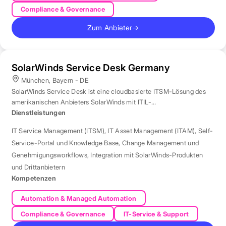
Compliance & Governance
Zum Anbieter
→
SolarWinds Service Desk Germany
München, Bayern - DE
SolarWinds Service Desk ist eine cloudbasierte ITSM-Lösung des
amerikanischen Anbieters SolarWinds mit ITIL-
Prozessunterstützung.
Dienstleistungen
IT Service Management (ITSM)
,
IT Asset Management (ITAM)
,
Self-
Service-Portal und Knowledge Base
,
Change Management und
Genehmigungsworkflows
,
Integration mit SolarWinds-Produkten
und Drittanbietern
Kompetenzen
Automation & Managed Automation
Compliance & Governance
IT-Service & Support