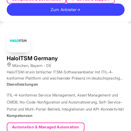
Zum Anbieter
→
HaloITSM Germany
München, Bayern - DE
HaloITSM ist ein britischer ITSM-Softwareanbieter mit ITIL-4-
konformer Plattform und wachsender Präsenz im deutschsprachigen
Markt.
Dienstleistungen
ITIL-4-konformes Service Management
,
Asset Management und
CMDB
,
No-Code-Konfiguration und Automatisierung
,
Self-Service-
Portal und Multi-Portal-Betrieb
,
Integrationen und API-Konnektivität
Kompetenzen
Automation & Managed Automation