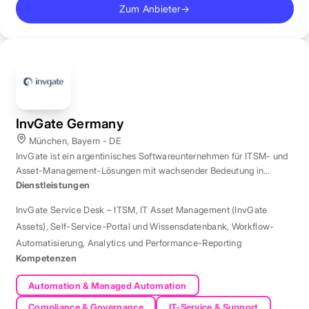
Zum Anbieter
→
InvGate Germany
München, Bayern - DE
InvGate ist ein argentinisches Softwareunternehmen für ITSM- und
Asset-Management-Lösungen mit wachsender Bedeutung in
Europa.
Dienstleistungen
InvGate Service Desk – ITSM
,
IT Asset Management (InvGate
Assets)
,
Self-Service-Portal und Wissensdatenbank
,
Workflow-
Automatisierung
,
Analytics und Performance-Reporting
Kompetenzen
Automation & Managed Automation
Compliance & Governance
IT-Service & Support