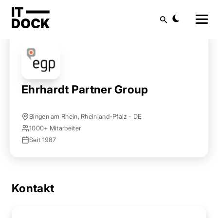
Startseite
Anbieter finden
Ehrhardt Partner Group
Suche
Ehrhardt Partner Group
Bingen am Rhein, Rheinland-Pfalz - DE
1000+ Mitarbeiter
Seit 1987
Kontakt