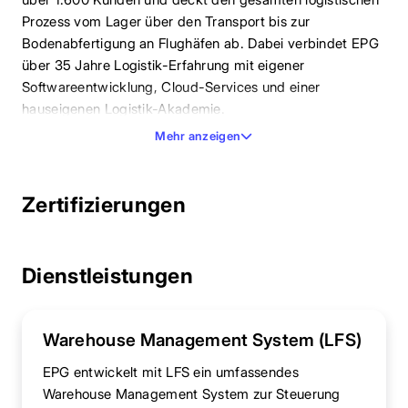
Prozess vom Lager über den Transport bis zur
Bodenabfertigung an Flughäfen ab. Dabei verbindet EPG
über 35 Jahre Logistik-Erfahrung mit eigener
Softwareentwicklung, Cloud-Services und einer
hauseigenen Logistik-Akademie.
Mehr anzeigen
Einen besonderen Schwerpunkt bilden spezialisierte
Softwarelösungen für die Bodenabfertigung und
Frachtabwicklung an Flughäfen. Die Systeme steuern
Zertifizierungen
Cargo-Handling-Prozesse, koordinieren die
Gepäckabfertigung und optimieren die
Ressourcenplanung am Vorfeld. Sie integrieren sich in die
Dienstleistungen
Flughafeninfrastruktur und ermöglichen eine effiziente,
zeitkritische Abwicklung von Fracht- und
Gepäckprozessen unter Einhaltung der
Warehouse Management System (LFS)
luftverkehrsrechtlichen Sicherheitsanforderungen und
Standards wie IATA e-freight.
EPG entwickelt mit LFS ein umfassendes
Warehouse Management System zur Steuerung