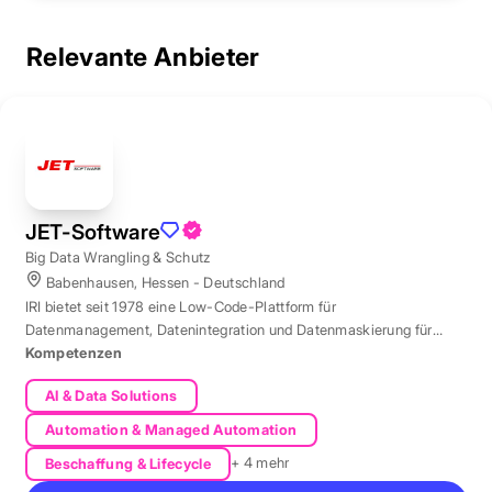
Relevante Anbieter
JET-Software
Big Data Wrangling & Schutz
Babenhausen, Hessen - Deutschland
IRI bietet seit 1978 eine Low-Code-Plattform für
Datenmanagement, Datenintegration und Datenmaskierung für
produktive Datenbestände weltweit.
Kompetenzen
AI & Data Solutions
Automation & Managed Automation
+ 4 mehr
Beschaffung & Lifecycle