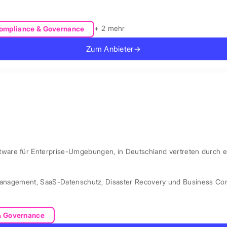
+ 2 mehr
ompliance & Governance
Zum Anbieter
→
are für Enterprise-Umgebungen, in Deutschland vertreten durch e
Management
,
SaaS-Datenschutz
,
Disaster Recovery und Business Con
& Governance