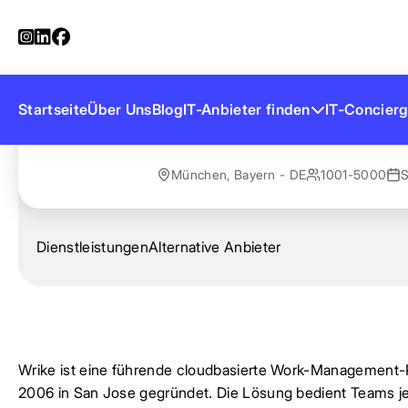
Startseite
Anbieter finden
Wrike Germany
Wrike Germany
Startseite
Über Uns
Blog
IT-Anbieter finden
IT-Concierg
München, Bayern - DE
1001-5000
S
Dienstleistungen
Alternative Anbieter
Wrike ist eine führende cloudbasierte Work-Management-
2006 in San Jose gegründet. Die Lösung bedient Teams jed