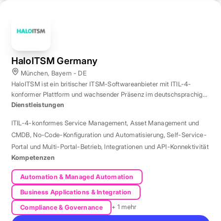
HaloITSM Germany
München, Bayern - DE
HaloITSM ist ein britischer ITSM-Softwareanbieter mit ITIL-4-
konformer Plattform und wachsender Präsenz im deutschsprachigen
Markt.
Dienstleistungen
ITIL-4-konformes Service Management
,
Asset Management und
CMDB
,
No-Code-Konfiguration und Automatisierung
,
Self-Service-
Portal und Multi-Portal-Betrieb
,
Integrationen und API-Konnektivität
Kompetenzen
Automation & Managed Automation
Business Applications & Integration
+ 1 mehr
Compliance & Governance