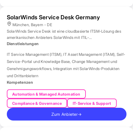
SolarWinds Service Desk Germany
München, Bayern - DE
SolarWinds Service Desk ist eine cloudbasierte ITSM-Lösung des
amerikanischen Anbieters SolarWinds mit ITIL-
Prozessunterstützung.
Dienstleistungen
IT Service Management (ITSM)
,
IT Asset Management (ITAM)
,
Self-
Service-Portal und Knowledge Base
,
Change Management und
Genehmigungsworkflows
,
Integration mit SolarWinds-Produkten
und Drittanbietern
Kompetenzen
Automation & Managed Automation
Compliance & Governance
IT-Service & Support
Zum Anbieter
→