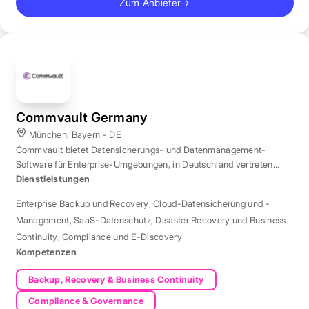
Zum Anbieter
→
Commvault Germany
München, Bayern - DE
Commvault bietet Datensicherungs- und Datenmanagement-
Software für Enterprise-Umgebungen, in Deutschland vertreten
durch eine Niederlassung in München.
Dienstleistungen
Enterprise Backup und Recovery
,
Cloud-Datensicherung und -
Management
,
SaaS-Datenschutz
,
Disaster Recovery und Business
Continuity
,
Compliance und E-Discovery
Kompetenzen
Backup, Recovery & Business Continuity
Compliance & Governance