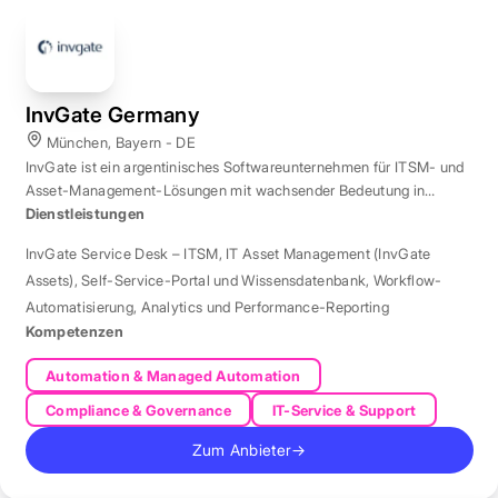
InvGate Germany
München, Bayern - DE
InvGate ist ein argentinisches Softwareunternehmen für ITSM- und
Asset-Management-Lösungen mit wachsender Bedeutung in
Europa.
Dienstleistungen
InvGate Service Desk – ITSM
,
IT Asset Management (InvGate
Assets)
,
Self-Service-Portal und Wissensdatenbank
,
Workflow-
Automatisierung
,
Analytics und Performance-Reporting
Kompetenzen
Automation & Managed Automation
Compliance & Governance
IT-Service & Support
Zum Anbieter
→