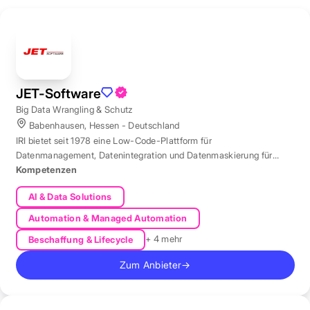
JET-Software
Big Data Wrangling & Schutz
Babenhausen, Hessen - Deutschland
IRI bietet seit 1978 eine Low-Code-Plattform für
Datenmanagement, Datenintegration und Datenmaskierung für
produktive Datenbestände weltweit.
Kompetenzen
AI & Data Solutions
Automation & Managed Automation
+ 4 mehr
Beschaffung & Lifecycle
Zum Anbieter
→