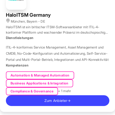
HaloITSM Germany
München, Bayern - DE
HaloITSM ist ein britischer ITSM-Softwareanbieter mit ITIL-4-
konformer Plattform und wachsender Präsenz im deutschsprachigen
Markt.
Dienstleistungen
ITIL-4-konformes Service Management
,
Asset Management und
CMDB
,
No-Code-Konfiguration und Automatisierung
,
Self-Service-
Portal und Multi-Portal-Betrieb
,
Integrationen und API-Konnektivität
Kompetenzen
Automation & Managed Automation
Business Applications & Integration
+ 1 mehr
Compliance & Governance
Zum Anbieter
→