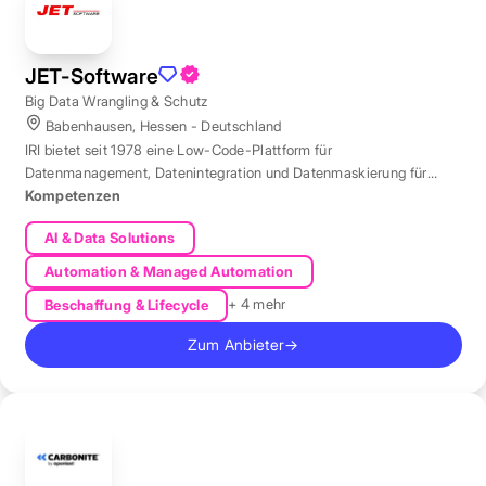
JET-Software
Big Data Wrangling & Schutz
Babenhausen, Hessen - Deutschland
IRI bietet seit 1978 eine Low-Code-Plattform für
Datenmanagement, Datenintegration und Datenmaskierung für
produktive Datenbestände weltweit.
Kompetenzen
AI & Data Solutions
Automation & Managed Automation
+ 4 mehr
Beschaffung & Lifecycle
Zum Anbieter
→