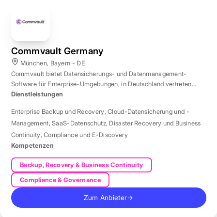
Commvault Germany
München, Bayern - DE
Commvault bietet Datensicherungs- und Datenmanagement-
Software für Enterprise-Umgebungen, in Deutschland vertreten
durch eine Niederlassung in München.
Dienstleistungen
Enterprise Backup und Recovery
,
Cloud-Datensicherung und -
Management
,
SaaS-Datenschutz
,
Disaster Recovery und Business
Continuity
,
Compliance und E-Discovery
Kompetenzen
Backup, Recovery & Business Continuity
Compliance & Governance
Zum Anbieter
→