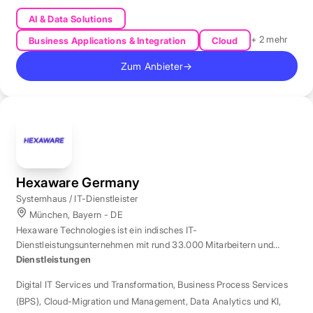
AI & Data Solutions
+ 2 mehr
Business Applications & Integration
Cloud
Zum Anbieter
→
Hexaware Germany
Systemhaus / IT-Dienstleister
München, Bayern - DE
Hexaware Technologies ist ein indisches IT-
Dienstleistungsunternehmen mit rund 33.000 Mitarbeitern und
Standort München für Automatisierung und KI.
Dienstleistungen
Digital IT Services und Transformation
,
Business Process Services
(BPS)
,
Cloud-Migration und Management
,
Data Analytics und KI
,