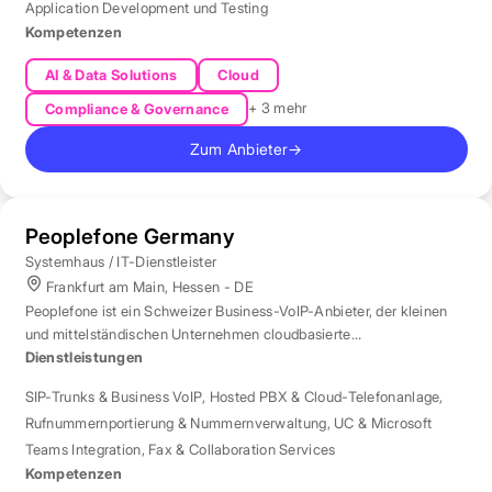
Application Development und Testing
Kompetenzen
AI & Data Solutions
Cloud
+ 3 mehr
Compliance & Governance
Zum Anbieter
→
Peoplefone Germany
Systemhaus / IT-Dienstleister
Frankfurt am Main, Hessen - DE
Peoplefone ist ein Schweizer Business-VoIP-Anbieter, der kleinen
und mittelständischen Unternehmen cloudbasierte
Telefonielösungen bietet.
Dienstleistungen
SIP-Trunks & Business VoIP
,
Hosted PBX & Cloud-Telefonanlage
,
Rufnummernportierung & Nummernverwaltung
,
UC & Microsoft
Teams Integration
,
Fax & Collaboration Services
Kompetenzen