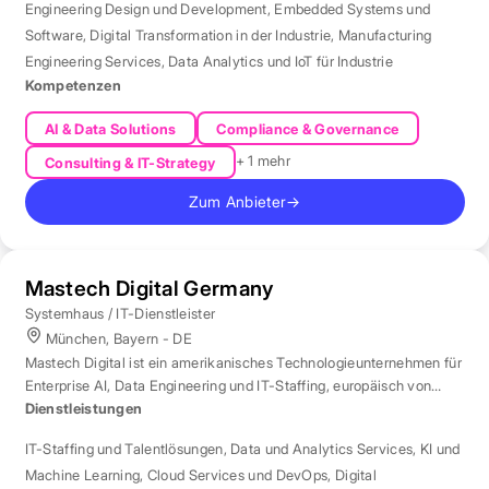
Engineering Design und Development
,
Embedded Systems und
Software
,
Digital Transformation in der Industrie
,
Manufacturing
Engineering Services
,
Data Analytics und IoT für Industrie
Kompetenzen
AI & Data Solutions
Compliance & Governance
+ 1 mehr
Consulting & IT-Strategy
Zum Anbieter
→
Mastech Digital Germany
Systemhaus / IT-Dienstleister
München, Bayern - DE
Mastech Digital ist ein amerikanisches Technologieunternehmen für
Enterprise AI, Data Engineering und IT-Staffing, europäisch von
London aus betreut.
Dienstleistungen
IT-Staffing und Talentlösungen
,
Data und Analytics Services
,
KI und
Machine Learning
,
Cloud Services und DevOps
,
Digital