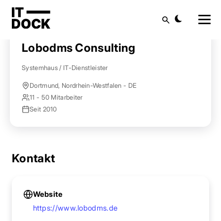
Startseite
Anbieter finden
Lobodms Consulting
Suche
Lobodms Consulting
Systemhaus / IT-Dienstleister
Dortmund, Nordrhein-Westfalen - DE
11 - 50 Mitarbeiter
Seit 2010
Kontakt
Website
https://www.lobodms.de