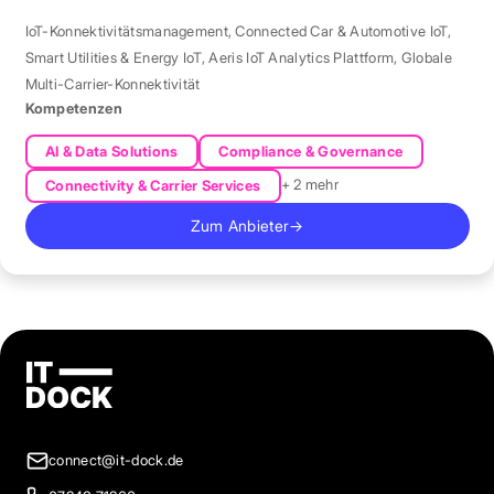
IoT-Konnektivitätsmanagement
,
Connected Car & Automotive IoT
,
Smart Utilities & Energy IoT
,
Aeris IoT Analytics Plattform
,
Globale
Multi-Carrier-Konnektivität
Kompetenzen
AI & Data Solutions
Compliance & Governance
+ 2 mehr
Connectivity & Carrier Services
Zum Anbieter
→
connect@it-dock.de