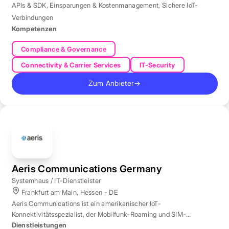
APIs & SDK
,
Einsparungen & Kostenmanagement
,
Sichere IoT-
Verbindungen
Kompetenzen
Compliance & Governance
Connectivity & Carrier Services
IT-Security
Zum Anbieter
→
Aeris Communications Germany
Systemhaus / IT-Dienstleister
Frankfurt am Main, Hessen - DE
Aeris Communications ist ein amerikanischer IoT-
Konnektivitätsspezialist, der Mobilfunk-Roaming und SIM-
Management in über 190 Ländern verwaltet.
Dienstleistungen