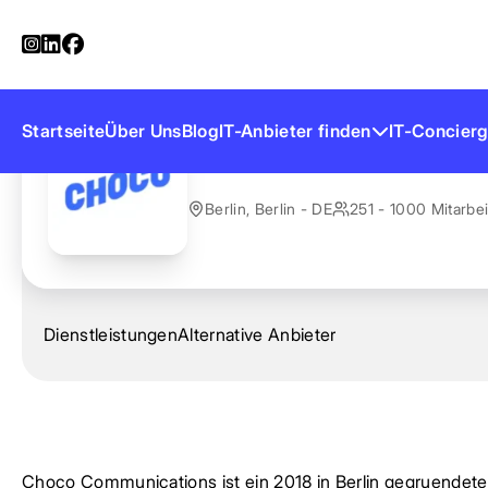
Startseite
Anbieter finden
Choco Communications
Choco Communic
Startseite
Über Uns
Blog
IT-Anbieter finden
IT-Concierg
Berlin, Berlin - DE
251 - 1000 Mitarbei
Dienstleistungen
Alternative Anbieter
Choco Communications ist ein 2018 in Berlin gegruendet