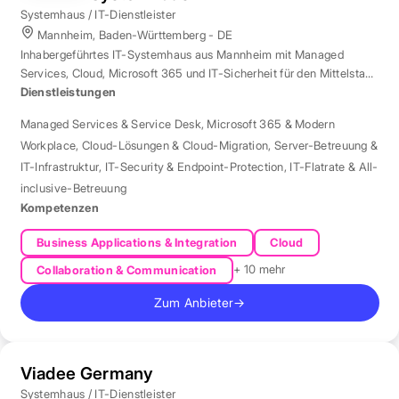
Systemhaus / IT-Dienstleister
Mannheim, Baden-Württemberg - DE
Inhabergeführtes IT-Systemhaus aus Mannheim mit Managed
Services, Cloud, Microsoft 365 und IT-Sicherheit für den Mittelstand
der Region Rhein-Neckar.
Dienstleistungen
Managed Services & Service Desk
,
Microsoft 365 & Modern
Workplace
,
Cloud-Lösungen & Cloud-Migration
,
Server-Betreuung &
IT-Infrastruktur
,
IT-Security & Endpoint-Protection
,
IT-Flatrate & All-
inclusive-Betreuung
Kompetenzen
Business Applications & Integration
Cloud
+ 10 mehr
Collaboration & Communication
Zum Anbieter
→
Viadee Germany
Systemhaus / IT-Dienstleister