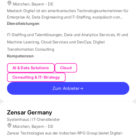
München, Bayern - DE
Mastech Digital ist ein amerikanisches Technologieunternehmen für
Enterprise AI, Data Engineering und IT-Staffing, europäisch von
London aus betreut.
Dienstleistungen
IT-Staffing und Talentlösungen
,
Data und Analytics Services
,
KI und
Machine Learning
,
Cloud Services und DevOps
,
Digital
Transformation Consulting
Kompetenzen
AI & Data Solutions
Cloud
Consulting & IT-Strategy
Zum Anbieter
→
Zensar Germany
Systemhaus / IT-Dienstleister
München, Bayern - DE
Zensar Technologies aus der indischen RPG Group bietet Digital-