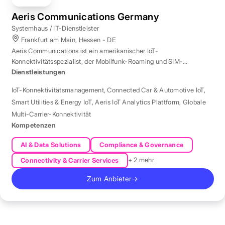
Aeris Communications Germany
Systemhaus / IT-Dienstleister
Frankfurt am Main, Hessen - DE
Aeris Communications ist ein amerikanischer IoT-
Konnektivitätsspezialist, der Mobilfunk-Roaming und SIM-
Management in über 190 Ländern verwaltet.
Dienstleistungen
IoT-Konnektivitätsmanagement
,
Connected Car & Automotive IoT
,
Smart Utilities & Energy IoT
,
Aeris IoT Analytics Plattform
,
Globale
Multi-Carrier-Konnektivität
Kompetenzen
AI & Data Solutions
Compliance & Governance
+ 2 mehr
Connectivity & Carrier Services
Zum Anbieter
→