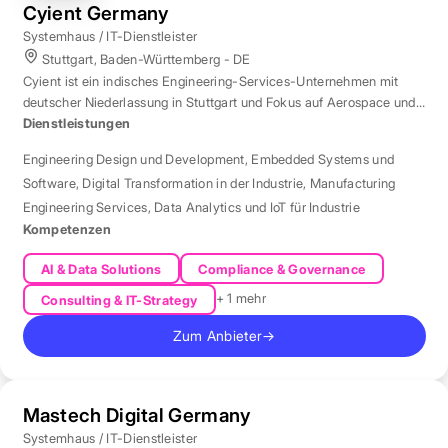
Cyient Germany
Systemhaus / IT-Dienstleister
Stuttgart, Baden-Württemberg - DE
Cyient ist ein indisches Engineering-Services-Unternehmen mit
deutscher Niederlassung in Stuttgart und Fokus auf Aerospace und
Automotive.
Dienstleistungen
Engineering Design und Development
,
Embedded Systems und
Software
,
Digital Transformation in der Industrie
,
Manufacturing
Engineering Services
,
Data Analytics und IoT für Industrie
Kompetenzen
AI & Data Solutions
Compliance & Governance
+ 1 mehr
Consulting & IT-Strategy
Zum Anbieter
→
Mastech Digital Germany
Systemhaus / IT-Dienstleister