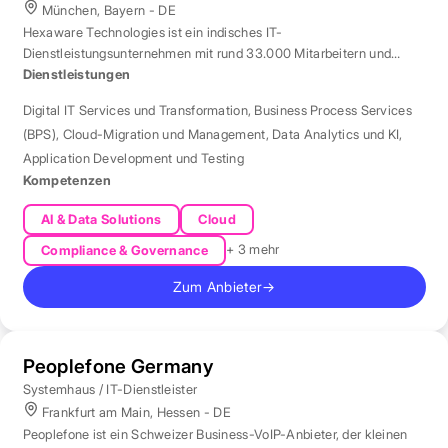
München, Bayern - DE
Hexaware Technologies ist ein indisches IT-
Dienstleistungsunternehmen mit rund 33.000 Mitarbeitern und
Standort München für Automatisierung und KI.
Dienstleistungen
Digital IT Services und Transformation
,
Business Process Services
(BPS)
,
Cloud-Migration und Management
,
Data Analytics und KI
,
Application Development und Testing
Kompetenzen
AI & Data Solutions
Cloud
+ 3 mehr
Compliance & Governance
Zum Anbieter
→
Peoplefone Germany
Systemhaus / IT-Dienstleister
Frankfurt am Main, Hessen - DE
Peoplefone ist ein Schweizer Business-VoIP-Anbieter, der kleinen