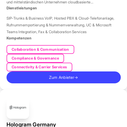
und mittelständischen Unternehmen cloudbasierte
Telefonielösungen bietet.
Dienstleistungen
SIP-Trunks & Business VoIP
,
Hosted PBX & Cloud-Telefonanlage
,
Rufnummernportierung & Nummernverwaltung
,
UC & Microsoft
Teams Integration
,
Fax & Collaboration Services
Kompetenzen
Collaboration & Communication
Compliance & Governance
Connectivity & Carrier Services
Zum Anbieter
→
Hologram Germany