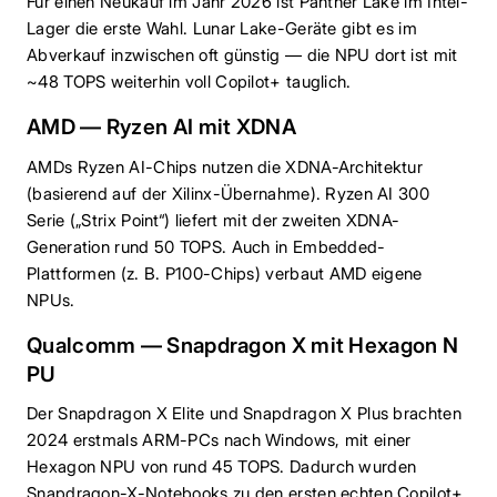
Für einen Neukauf im Jahr 2026 ist Panther Lake im Intel-
Lager die erste Wahl. Lunar Lake-Geräte gibt es im
Abverkauf inzwischen oft günstig — die NPU dort ist mit
~48 TOPS weiterhin voll Copilot+ tauglich.
AMD — Ryzen AI mit XDNA
AMDs Ryzen AI-Chips nutzen die XDNA-Architektur
(basierend auf der Xilinx-Übernahme). Ryzen AI 300
Serie („Strix Point“) liefert mit der zweiten XDNA-
Generation rund 50 TOPS. Auch in Embedded-
Plattformen (z. B. P100-Chips) verbaut AMD eigene
NPUs.
Qualcomm — Snapdragon X mit Hexagon N
PU
Der Snapdragon X Elite und Snapdragon X Plus brachten
2024 erstmals ARM-PCs nach Windows, mit einer
Hexagon NPU von rund 45 TOPS. Dadurch wurden
Snapdragon-X-Notebooks zu den ersten echten Copilot+