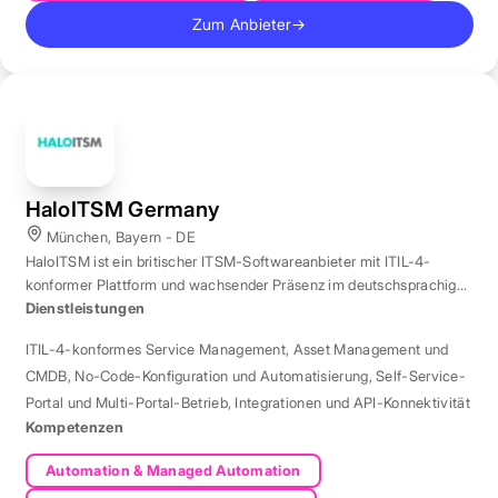
Zum Anbieter
→
HaloITSM Germany
München, Bayern - DE
HaloITSM ist ein britischer ITSM-Softwareanbieter mit ITIL-4-
konformer Plattform und wachsender Präsenz im deutschsprachigen
Markt.
Dienstleistungen
ITIL-4-konformes Service Management
,
Asset Management und
CMDB
,
No-Code-Konfiguration und Automatisierung
,
Self-Service-
Portal und Multi-Portal-Betrieb
,
Integrationen und API-Konnektivität
Kompetenzen
Automation & Managed Automation