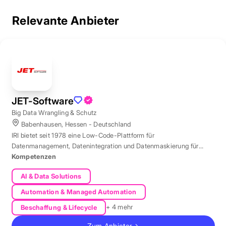
Relevante Anbieter
JET-Software
Big Data Wrangling & Schutz
Babenhausen, Hessen - Deutschland
IRI bietet seit 1978 eine Low-Code-Plattform für
Datenmanagement, Datenintegration und Datenmaskierung für
produktive Datenbestände weltweit.
Kompetenzen
AI & Data Solutions
Automation & Managed Automation
+ 4 mehr
Beschaffung & Lifecycle
Zum Anbieter
→