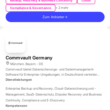
Backup, Recovery & Business Continuity
Cloud
+ 2 mehr
Compliance & Governance
Zum Anbieter
→
Commvault Germany
München, Bayern - DE
Commvault bietet Datensicherungs- und Datenmanagement-
Software für Enterprise-Umgebungen, in Deutschland vertreten
durch eine Niederlassung in München.
Dienstleistungen
Enterprise Backup und Recovery
,
Cloud-Datensicherung und -
Management
,
SaaS-Datenschutz
,
Disaster Recovery und Business
Continuity
,
Compliance und E-Discovery
Kompetenzen