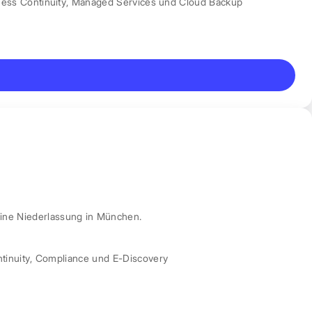
ess Continuity
,
Managed Services und Cloud Backup
ine Niederlassung in München.
tinuity
,
Compliance und E-Discovery