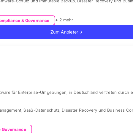
omware-Schutz und Immutable Backup
,
Disaster Recovery und Busin
+ 2 mehr
ompliance & Governance
Zum Anbieter
→
are für Enterprise-Umgebungen, in Deutschland vertreten durch e
Management
,
SaaS-Datenschutz
,
Disaster Recovery und Business Con
& Governance