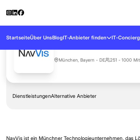
Startseite
Anbieter finden
NavVis
NavVis
Startseite
Über Uns
Blog
IT-Anbieter finden
IT-Concierg
München, Bayern - DE
251 - 1000 Mit
Dienstleistungen
Alternative Anbieter
NavVis ist ein Münchner Technologieunternehmen, das Lös