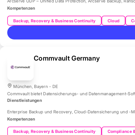
Arcserve UDP – Unified Data Protection
,
Arcserve Backup
,
Rans
Kompetenzen
Backup, Recovery & Business Continuity
Cloud
C
Commvault Germany
München, Bayern - DE
Commvault bietet Datensicherungs- und Datenmanagement-Softw
Dienstleistungen
Enterprise Backup und Recovery
,
Cloud-Datensicherung und -
Kompetenzen
Backup, Recovery & Business Continuity
Compliance 