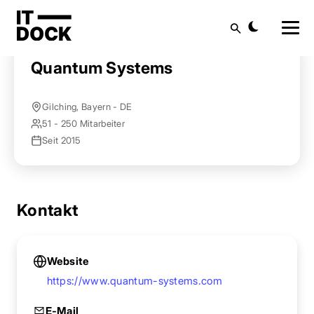
Startseite
Anbieter finden
Quantum Systems
Suche
Quantum Systems
Gilching, Bayern - DE
51 - 250 Mitarbeiter
Seit 2015
Kontakt
Website
https://www.quantum-systems.com
E-Mail