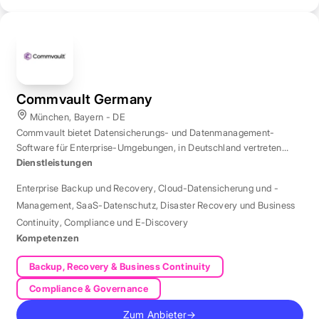
Commvault Germany
München, Bayern - DE
Commvault bietet Datensicherungs- und Datenmanagement-
Software für Enterprise-Umgebungen, in Deutschland vertreten
durch eine Niederlassung in München.
Dienstleistungen
Enterprise Backup und Recovery
,
Cloud-Datensicherung und -
Management
,
SaaS-Datenschutz
,
Disaster Recovery und Business
Continuity
,
Compliance und E-Discovery
Kompetenzen
Backup, Recovery & Business Continuity
Compliance & Governance
Zum Anbieter
→