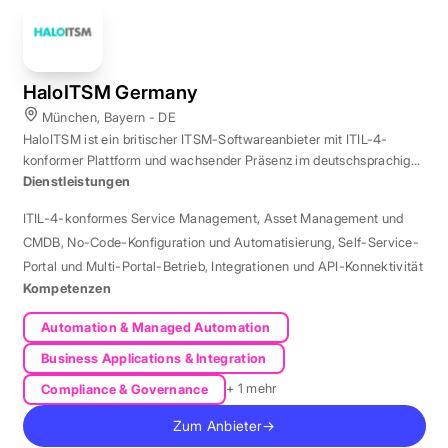
HaloITSM Germany
München, Bayern - DE
HaloITSM ist ein britischer ITSM-Softwareanbieter mit ITIL-4-
konformer Plattform und wachsender Präsenz im deutschsprachigen
Markt.
Dienstleistungen
ITIL-4-konformes Service Management
,
Asset Management und
CMDB
,
No-Code-Konfiguration und Automatisierung
,
Self-Service-
Portal und Multi-Portal-Betrieb
,
Integrationen und API-Konnektivität
Kompetenzen
Automation & Managed Automation
Business Applications & Integration
+ 1 mehr
Compliance & Governance
Zum Anbieter
→