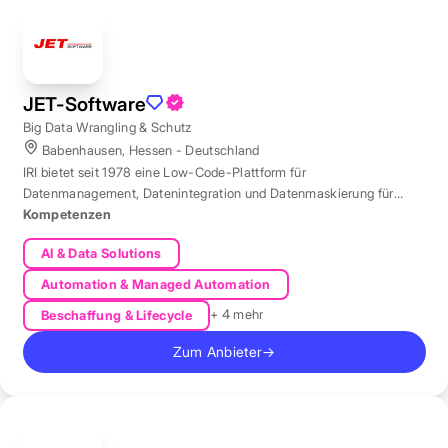
JET-Software
Big Data Wrangling & Schutz
Babenhausen, Hessen - Deutschland
IRI bietet seit 1978 eine Low-Code-Plattform für
Datenmanagement, Datenintegration und Datenmaskierung für
produktive Datenbestände weltweit.
Kompetenzen
AI & Data Solutions
Automation & Managed Automation
+ 4 mehr
Beschaffung & Lifecycle
Zum Anbieter
→