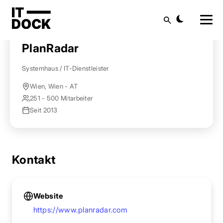
Startseite
Anbieter finden
PlanRadar
Suche
PlanRadar
Systemhaus / IT-Dienstleister
Wien, Wien - AT
251 - 500 Mitarbeiter
Seit 2013
Kontakt
Website
https://www.planradar.com