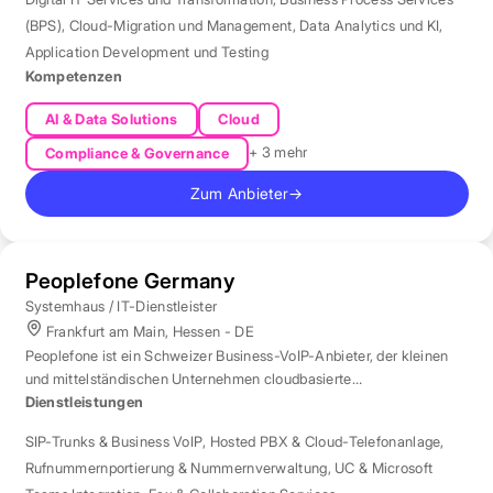
(BPS)
,
Cloud-Migration und Management
,
Data Analytics und KI
,
Application Development und Testing
Kompetenzen
AI & Data Solutions
Cloud
+ 3 mehr
Compliance & Governance
Zum Anbieter
→
Peoplefone Germany
Systemhaus / IT-Dienstleister
Frankfurt am Main, Hessen - DE
Peoplefone ist ein Schweizer Business-VoIP-Anbieter, der kleinen
und mittelständischen Unternehmen cloudbasierte
Telefonielösungen bietet.
Dienstleistungen
SIP-Trunks & Business VoIP
,
Hosted PBX & Cloud-Telefonanlage
,
Rufnummernportierung & Nummernverwaltung
,
UC & Microsoft