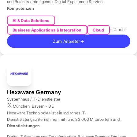
und Business Intelligence
,
Digital Experience Services
Kompetenzen
AI & Data Solutions
+ 2 mehr
Business Applications & Integration
Cloud
Zum Anbieter
→
Hexaware Germany
Systemhaus / IT-Dienstleister
München, Bayern - DE
Hexaware Technologies ist ein indisches IT-
Dienstleistungsunternehmen mit rund 33.000 Mitarbeitern und
Standort München für Automatisierung und KI.
Dienstleistungen
Digital IT Services und Transformation
,
Business Process Services