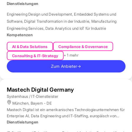
Automotive.
Dienstleistungen
Engineering Design und Development
,
Embedded Systems und
Software
,
Digital Transformation in der Industrie
,
Manufacturing
Engineering Services
,
Data Analytics und IoT für Industrie
Kompetenzen
AI & Data Solutions
Compliance & Governance
+ 1 mehr
Consulting & IT-Strategy
Zum Anbieter
→
Mastech Digital Germany
Systemhaus / IT-Dienstleister
München, Bayern - DE
Mastech Digital ist ein amerikanisches Technologieunternehmen für
Enterprise AI, Data Engineering und IT-Staffing, europäisch von
London aus betreut.
Dienstleistungen