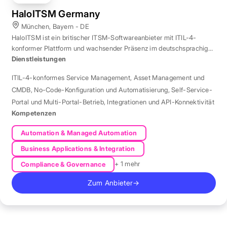
HaloITSM Germany
München, Bayern - DE
HaloITSM ist ein britischer ITSM-Softwareanbieter mit ITIL-4-
konformer Plattform und wachsender Präsenz im deutschsprachigen
Markt.
Dienstleistungen
ITIL-4-konformes Service Management
,
Asset Management und
CMDB
,
No-Code-Konfiguration und Automatisierung
,
Self-Service-
Portal und Multi-Portal-Betrieb
,
Integrationen und API-Konnektivität
Kompetenzen
Automation & Managed Automation
Business Applications & Integration
+ 1 mehr
Compliance & Governance
Zum Anbieter
→