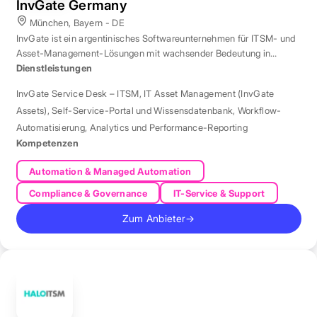
InvGate Germany
München, Bayern - DE
InvGate ist ein argentinisches Softwareunternehmen für ITSM- und
Asset-Management-Lösungen mit wachsender Bedeutung in
Europa.
Dienstleistungen
InvGate Service Desk – ITSM
,
IT Asset Management (InvGate
Assets)
,
Self-Service-Portal und Wissensdatenbank
,
Workflow-
Automatisierung
,
Analytics und Performance-Reporting
Kompetenzen
Automation & Managed Automation
Compliance & Governance
IT-Service & Support
Zum Anbieter
→