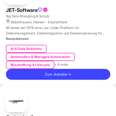
JET-Software
Big Data Wrangling & Schutz
Babenhausen, Hessen - Deutschland
IRI bietet seit 1978 eine Low-Code-Plattform für
Datenmanagement, Datenintegration und Datenmaskierung für
produktive Datenbestände weltweit.
Kompetenzen
AI & Data Solutions
Automation & Managed Automation
+ 4 mehr
Beschaffung & Lifecycle
Zum Anbieter
→