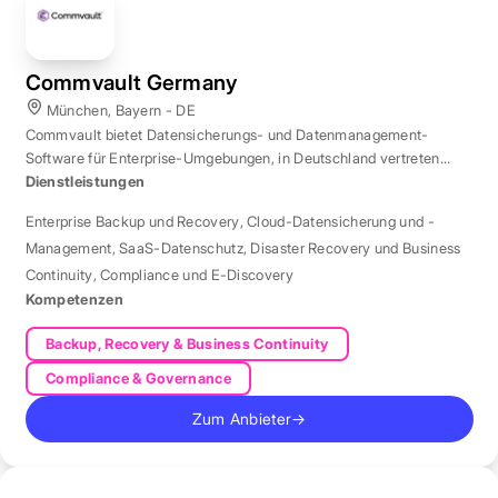
Commvault Germany
München, Bayern - DE
Commvault bietet Datensicherungs- und Datenmanagement-
Software für Enterprise-Umgebungen, in Deutschland vertreten
durch eine Niederlassung in München.
Dienstleistungen
Enterprise Backup und Recovery
,
Cloud-Datensicherung und -
Management
,
SaaS-Datenschutz
,
Disaster Recovery und Business
Continuity
,
Compliance und E-Discovery
Kompetenzen
Backup, Recovery & Business Continuity
Compliance & Governance
Zum Anbieter
→