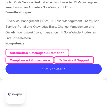
SolarWinds Service Desk ist eine cloudbasierte ITSM-Lösung des
amerikanischen Anbieters SolarWinds mit ITIL-
Prozessunterstützung.
Dienstleistungen
IT Service Management (ITSM)
,
IT Asset Management (ITAM)
,
Self-
Service-Portal und Knowledge Base
,
Change Management und
Genehmigungsworkflows
,
Integration mit SolarWinds-Produkten
und Drittanbietern
Kompetenzen
Automation & Managed Automation
Compliance & Governance
IT-Service & Support
Zum Anbieter
→