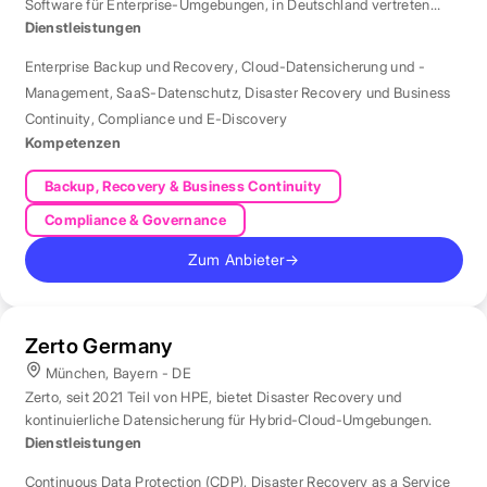
Software für Enterprise-Umgebungen, in Deutschland vertreten
durch eine Niederlassung in München.
Dienstleistungen
Enterprise Backup und Recovery
,
Cloud-Datensicherung und -
Management
,
SaaS-Datenschutz
,
Disaster Recovery und Business
Continuity
,
Compliance und E-Discovery
Kompetenzen
Backup, Recovery & Business Continuity
Compliance & Governance
Zum Anbieter
→
Zerto Germany
München, Bayern - DE
Zerto, seit 2021 Teil von HPE, bietet Disaster Recovery und
kontinuierliche Datensicherung für Hybrid-Cloud-Umgebungen.
Dienstleistungen
Continuous Data Protection (CDP)
,
Disaster Recovery as a Service