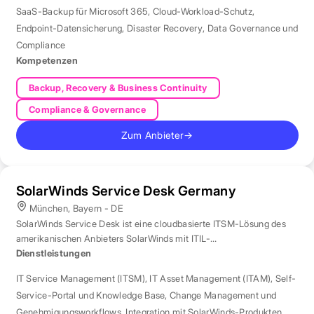
SaaS-Backup für Microsoft 365
,
Cloud-Workload-Schutz
,
Endpoint-Datensicherung
,
Disaster Recovery
,
Data Governance und
Compliance
Kompetenzen
Backup, Recovery & Business Continuity
Compliance & Governance
Zum Anbieter
→
SolarWinds Service Desk Germany
München, Bayern - DE
SolarWinds Service Desk ist eine cloudbasierte ITSM-Lösung des
amerikanischen Anbieters SolarWinds mit ITIL-
Prozessunterstützung.
Dienstleistungen
IT Service Management (ITSM)
,
IT Asset Management (ITAM)
,
Self-
Service-Portal und Knowledge Base
,
Change Management und
Genehmigungsworkflows
,
Integration mit SolarWinds-Produkten