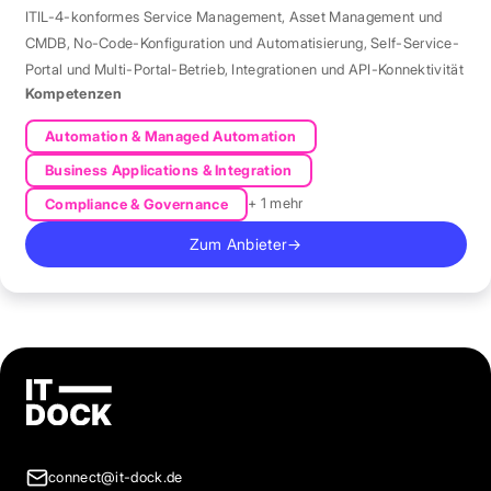
ITIL-4-konformes Service Management
,
Asset Management und
CMDB
,
No-Code-Konfiguration und Automatisierung
,
Self-Service-
Portal und Multi-Portal-Betrieb
,
Integrationen und API-Konnektivität
Kompetenzen
Automation & Managed Automation
Business Applications & Integration
+ 1 mehr
Compliance & Governance
Zum Anbieter
→
connect@it-dock.de