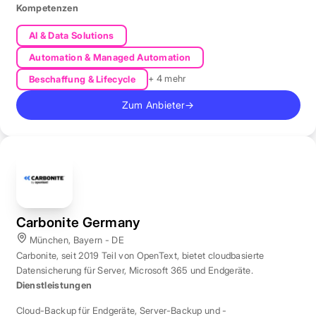
produktive Datenbestände weltweit.
Kompetenzen
AI & Data Solutions
Automation & Managed Automation
+ 4 mehr
Beschaffung & Lifecycle
Zum Anbieter
→
Carbonite Germany
München, Bayern - DE
Carbonite, seit 2019 Teil von OpenText, bietet cloudbasierte
Datensicherung für Server, Microsoft 365 und Endgeräte.
Dienstleistungen
Cloud-Backup für Endgeräte
,
Server-Backup und -