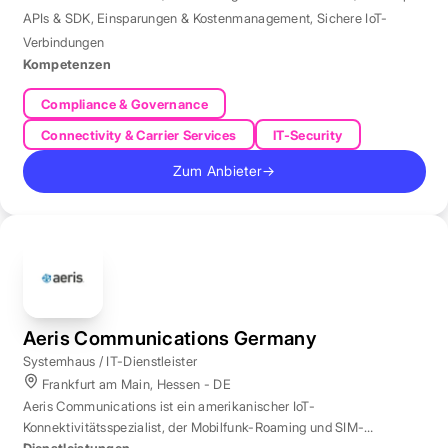
APIs & SDK
,
Einsparungen & Kostenmanagement
,
Sichere IoT-
Verbindungen
Kompetenzen
Compliance & Governance
Connectivity & Carrier Services
IT-Security
Zum Anbieter
→
Aeris Communications Germany
Systemhaus / IT-Dienstleister
Frankfurt am Main, Hessen - DE
Aeris Communications ist ein amerikanischer IoT-
Konnektivitätsspezialist, der Mobilfunk-Roaming und SIM-
Management in über 190 Ländern verwaltet.
Dienstleistungen