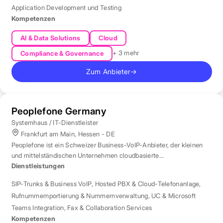
Application Development und Testing
Kompetenzen
AI & Data Solutions
Cloud
+ 3 mehr
Compliance & Governance
Zum Anbieter
→
Peoplefone Germany
Systemhaus / IT-Dienstleister
Frankfurt am Main, Hessen - DE
Peoplefone ist ein Schweizer Business-VoIP-Anbieter, der kleinen
und mittelständischen Unternehmen cloudbasierte
Telefonielösungen bietet.
Dienstleistungen
SIP-Trunks & Business VoIP
,
Hosted PBX & Cloud-Telefonanlage
,
Rufnummernportierung & Nummernverwaltung
,
UC & Microsoft
Teams Integration
,
Fax & Collaboration Services
Kompetenzen