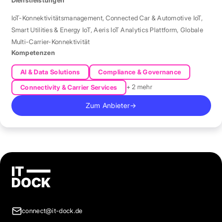
IoT-Konnektivitätsmanagement
,
Connected Car & Automotive IoT
,
Smart Utilities & Energy IoT
,
Aeris IoT Analytics Plattform
,
Globale
Multi-Carrier-Konnektivität
Kompetenzen
AI & Data Solutions
Compliance & Governance
+ 2 mehr
Connectivity & Carrier Services
Zum Anbieter
→
connect@it-dock.de