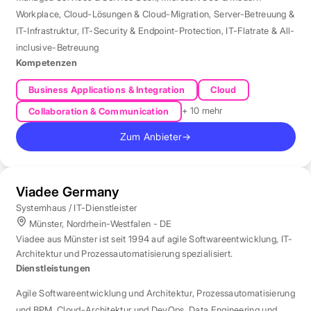
Workplace
,
Cloud-Lösungen & Cloud-Migration
,
Server-Betreuung &
IT-Infrastruktur
,
IT-Security & Endpoint-Protection
,
IT-Flatrate & All-
inclusive-Betreuung
Kompetenzen
Business Applications & Integration
Cloud
+ 10 mehr
Collaboration & Communication
Zum Anbieter
→
Viadee Germany
Systemhaus / IT-Dienstleister
Münster, Nordrhein-Westfalen - DE
Viadee aus Münster ist seit 1994 auf agile Softwareentwicklung, IT-
Architektur und Prozessautomatisierung spezialisiert.
Dienstleistungen
Agile Softwareentwicklung und Architektur
,
Prozessautomatisierung
und BPM
,
Cloud-Architektur und DevOps
,
Data Engineering und