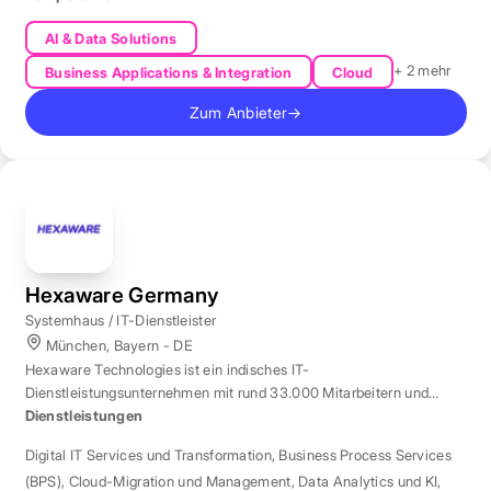
AI & Data Solutions
+ 2 mehr
Business Applications & Integration
Cloud
Zum Anbieter
→
Hexaware Germany
Systemhaus / IT-Dienstleister
München, Bayern - DE
Hexaware Technologies ist ein indisches IT-
Dienstleistungsunternehmen mit rund 33.000 Mitarbeitern und
Standort München für Automatisierung und KI.
Dienstleistungen
Digital IT Services und Transformation
,
Business Process Services
(BPS)
,
Cloud-Migration und Management
,
Data Analytics und KI
,