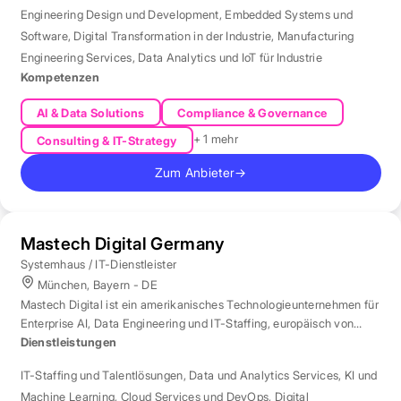
Engineering Design und Development
,
Embedded Systems und
Software
,
Digital Transformation in der Industrie
,
Manufacturing
Engineering Services
,
Data Analytics und IoT für Industrie
Kompetenzen
AI & Data Solutions
Compliance & Governance
+ 1 mehr
Consulting & IT-Strategy
Zum Anbieter
→
Mastech Digital Germany
Systemhaus / IT-Dienstleister
München, Bayern - DE
Mastech Digital ist ein amerikanisches Technologieunternehmen für
Enterprise AI, Data Engineering und IT-Staffing, europäisch von
London aus betreut.
Dienstleistungen
IT-Staffing und Talentlösungen
,
Data und Analytics Services
,
KI und
Machine Learning
,
Cloud Services und DevOps
,
Digital