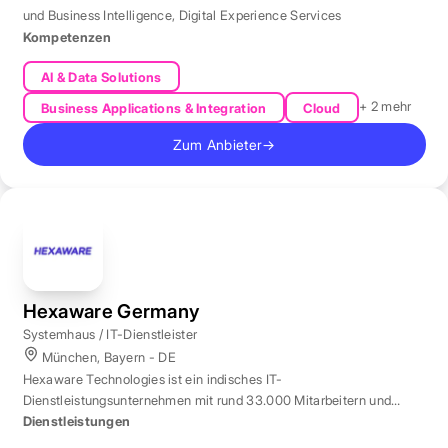
und Business Intelligence
,
Digital Experience Services
Kompetenzen
AI & Data Solutions
+ 2 mehr
Business Applications & Integration
Cloud
Zum Anbieter
→
Hexaware Germany
Systemhaus / IT-Dienstleister
München, Bayern - DE
Hexaware Technologies ist ein indisches IT-
Dienstleistungsunternehmen mit rund 33.000 Mitarbeitern und
Standort München für Automatisierung und KI.
Dienstleistungen