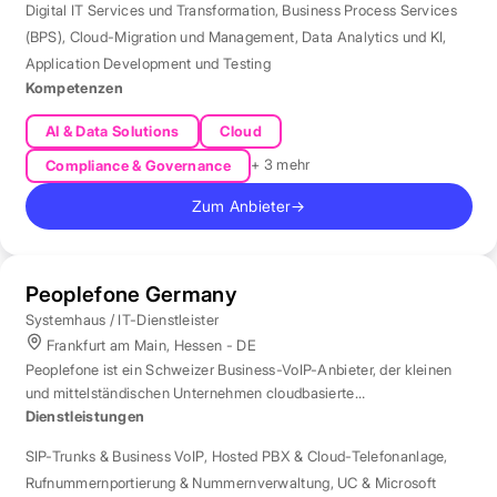
Digital IT Services und Transformation
,
Business Process Services
(BPS)
,
Cloud-Migration und Management
,
Data Analytics und KI
,
Application Development und Testing
Kompetenzen
AI & Data Solutions
Cloud
+ 3 mehr
Compliance & Governance
Zum Anbieter
→
Peoplefone Germany
Systemhaus / IT-Dienstleister
Frankfurt am Main, Hessen - DE
Peoplefone ist ein Schweizer Business-VoIP-Anbieter, der kleinen
und mittelständischen Unternehmen cloudbasierte
Telefonielösungen bietet.
Dienstleistungen
SIP-Trunks & Business VoIP
,
Hosted PBX & Cloud-Telefonanlage
,
Rufnummernportierung & Nummernverwaltung
,
UC & Microsoft