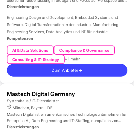
deutscher Niederlassung in Stuttgart und Fokus auf Aerospace und
Automotive.
Dienstleistungen
Engineering Design und Development
,
Embedded Systems und
Software
,
Digital Transformation in der Industrie
,
Manufacturing
Engineering Services
,
Data Analytics und IoT für Industrie
Kompetenzen
AI & Data Solutions
Compliance & Governance
+ 1 mehr
Consulting & IT-Strategy
Zum Anbieter
→
Mastech Digital Germany
Systemhaus / IT-Dienstleister
München, Bayern - DE
Mastech Digital ist ein amerikanisches Technologieunternehmen für
Enterprise AI, Data Engineering und IT-Staffing, europäisch von
London aus betreut.
Dienstleistungen