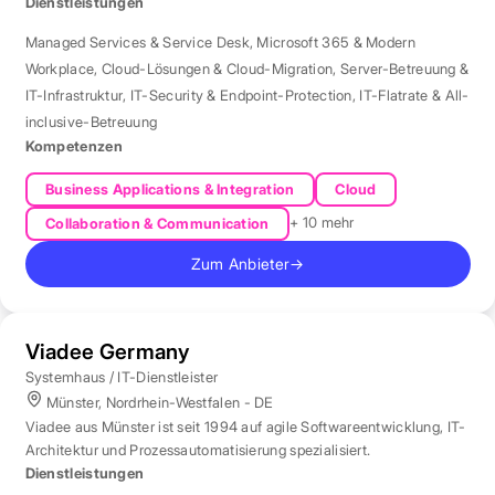
der Region Rhein-Neckar.
Dienstleistungen
Managed Services & Service Desk
,
Microsoft 365 & Modern
Workplace
,
Cloud-Lösungen & Cloud-Migration
,
Server-Betreuung &
IT-Infrastruktur
,
IT-Security & Endpoint-Protection
,
IT-Flatrate & All-
inclusive-Betreuung
Kompetenzen
Business Applications & Integration
Cloud
+ 10 mehr
Collaboration & Communication
Zum Anbieter
→
Viadee Germany
Systemhaus / IT-Dienstleister
Münster, Nordrhein-Westfalen - DE
Viadee aus Münster ist seit 1994 auf agile Softwareentwicklung, IT-
Architektur und Prozessautomatisierung spezialisiert.
Dienstleistungen