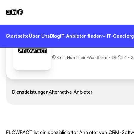
Startseite
Anbieter finden
FLOWFACT
FLOWFACT
Startseite
Über Uns
Blog
IT-Anbieter finden
IT-Concierg
Köln, Nordrhein-Westfalen - DE
51 - 2
Dienstleistungen
Alternative Anbieter
FLOWFACT ist ein spezialisierter Anbieter von CRM-Softwar