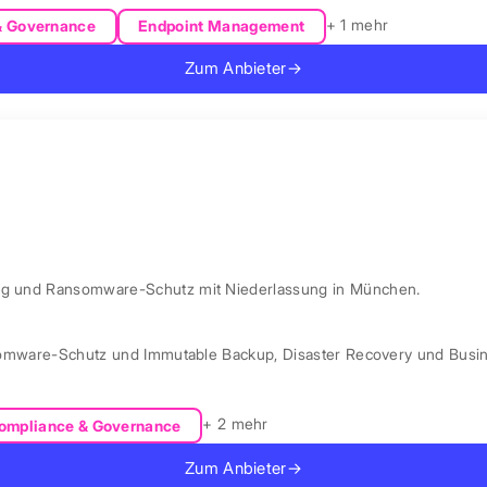
+ 1 mehr
& Governance
Endpoint Management
Zum Anbieter
→
ung und Ransomware-Schutz mit Niederlassung in München.
omware-Schutz und Immutable Backup
,
Disaster Recovery und Busin
+ 2 mehr
ompliance & Governance
Zum Anbieter
→