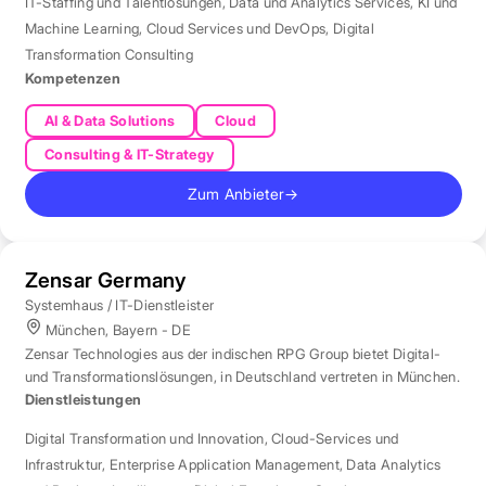
IT-Staffing und Talentlösungen
,
Data und Analytics Services
,
KI und
Machine Learning
,
Cloud Services und DevOps
,
Digital
Transformation Consulting
Kompetenzen
AI & Data Solutions
Cloud
Consulting & IT-Strategy
Zum Anbieter
→
Zensar Germany
Systemhaus / IT-Dienstleister
München, Bayern - DE
Zensar Technologies aus der indischen RPG Group bietet Digital-
und Transformationslösungen, in Deutschland vertreten in München.
Dienstleistungen
Digital Transformation und Innovation
,
Cloud-Services und
Infrastruktur
,
Enterprise Application Management
,
Data Analytics