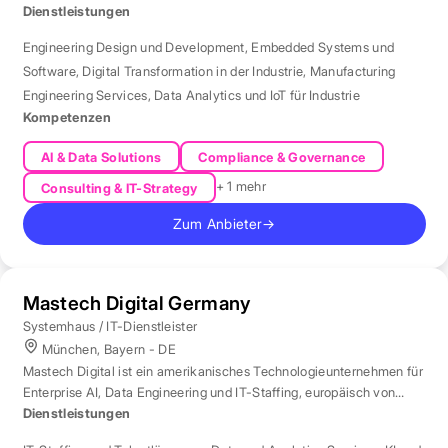
Automotive.
Dienstleistungen
Engineering Design und Development
,
Embedded Systems und
Software
,
Digital Transformation in der Industrie
,
Manufacturing
Engineering Services
,
Data Analytics und IoT für Industrie
Kompetenzen
AI & Data Solutions
Compliance & Governance
+ 1 mehr
Consulting & IT-Strategy
Zum Anbieter
→
Mastech Digital Germany
Systemhaus / IT-Dienstleister
München, Bayern - DE
Mastech Digital ist ein amerikanisches Technologieunternehmen für
Enterprise AI, Data Engineering und IT-Staffing, europäisch von
London aus betreut.
Dienstleistungen