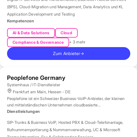
(BPS)
,
Cloud-Migration und Management
,
Data Analytics und KI
,
Application Development und Testing
Kompetenzen
AI & Data Solutions
Cloud
+ 3 mehr
Compliance & Governance
Zum Anbieter
→
Peoplefone Germany
Systemhaus / IT-Dienstleister
Frankfurt am Main, Hessen - DE
Peoplefone ist ein Schweizer Business-VoIP-Anbieter, der kleinen
und mittelständischen Unternehmen cloudbasierte
Telefonielösungen bietet.
Dienstleistungen
SIP-Trunks & Business VoIP
,
Hosted PBX & Cloud-Telefonanlage
,
Rufnummernportierung & Nummernverwaltung
,
UC & Microsoft