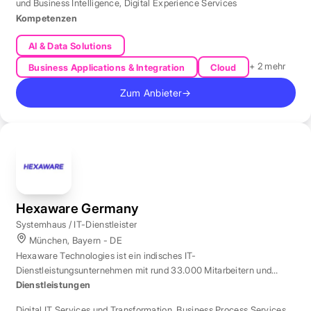
und Business Intelligence
,
Digital Experience Services
Kompetenzen
AI & Data Solutions
+ 2 mehr
Business Applications & Integration
Cloud
Zum Anbieter
→
Hexaware Germany
Systemhaus / IT-Dienstleister
München, Bayern - DE
Hexaware Technologies ist ein indisches IT-
Dienstleistungsunternehmen mit rund 33.000 Mitarbeitern und
Standort München für Automatisierung und KI.
Dienstleistungen
Digital IT Services und Transformation
,
Business Process Services