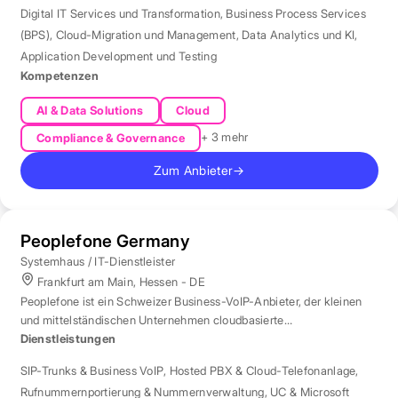
Digital IT Services und Transformation
,
Business Process Services
(BPS)
,
Cloud-Migration und Management
,
Data Analytics und KI
,
Application Development und Testing
Kompetenzen
AI & Data Solutions
Cloud
+ 3 mehr
Compliance & Governance
Zum Anbieter
→
Peoplefone Germany
Systemhaus / IT-Dienstleister
Frankfurt am Main, Hessen - DE
Peoplefone ist ein Schweizer Business-VoIP-Anbieter, der kleinen
und mittelständischen Unternehmen cloudbasierte
Telefonielösungen bietet.
Dienstleistungen
SIP-Trunks & Business VoIP
,
Hosted PBX & Cloud-Telefonanlage
,
Rufnummernportierung & Nummernverwaltung
,
UC & Microsoft