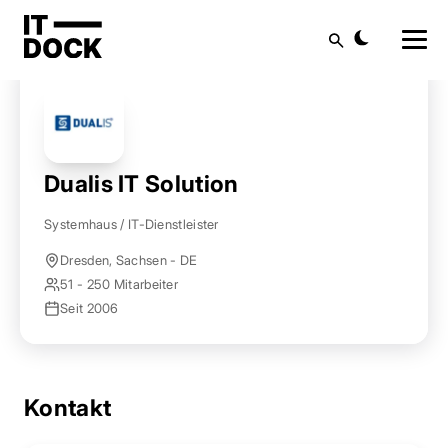
Startseite
Anbieter finden
Dualis IT Solution
Suche
Dualis IT Solution
Systemhaus / IT-Dienstleister
Dresden, Sachsen - DE
51 - 250 Mitarbeiter
Seit 2006
Kontakt