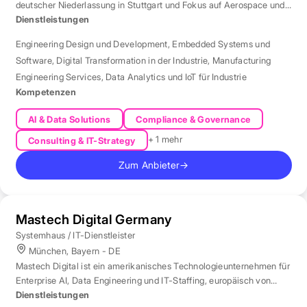
deutscher Niederlassung in Stuttgart und Fokus auf Aerospace und
Automotive.
Dienstleistungen
Engineering Design und Development
,
Embedded Systems und
Software
,
Digital Transformation in der Industrie
,
Manufacturing
Engineering Services
,
Data Analytics und IoT für Industrie
Kompetenzen
AI & Data Solutions
Compliance & Governance
+ 1 mehr
Consulting & IT-Strategy
Zum Anbieter
→
Mastech Digital Germany
Systemhaus / IT-Dienstleister
München, Bayern - DE
Mastech Digital ist ein amerikanisches Technologieunternehmen für
Enterprise AI, Data Engineering und IT-Staffing, europäisch von
London aus betreut.
Dienstleistungen