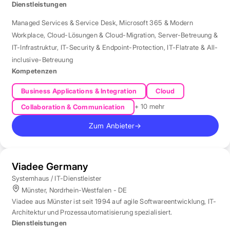
der Region Rhein-Neckar.
Dienstleistungen
Managed Services & Service Desk
,
Microsoft 365 & Modern
Workplace
,
Cloud-Lösungen & Cloud-Migration
,
Server-Betreuung &
IT-Infrastruktur
,
IT-Security & Endpoint-Protection
,
IT-Flatrate & All-
inclusive-Betreuung
Kompetenzen
Business Applications & Integration
Cloud
+ 10 mehr
Collaboration & Communication
Zum Anbieter
→
Viadee Germany
Systemhaus / IT-Dienstleister
Münster, Nordrhein-Westfalen - DE
Viadee aus Münster ist seit 1994 auf agile Softwareentwicklung, IT-
Architektur und Prozessautomatisierung spezialisiert.
Dienstleistungen