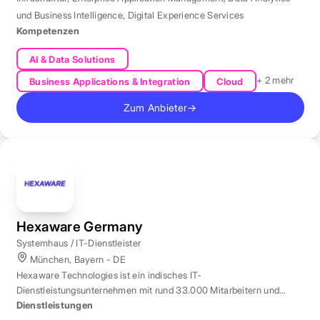
und Business Intelligence
,
Digital Experience Services
Kompetenzen
AI & Data Solutions
+ 2 mehr
Business Applications & Integration
Cloud
Zum Anbieter
→
Hexaware Germany
Systemhaus / IT-Dienstleister
München, Bayern - DE
Hexaware Technologies ist ein indisches IT-
Dienstleistungsunternehmen mit rund 33.000 Mitarbeitern und
Standort München für Automatisierung und KI.
Dienstleistungen