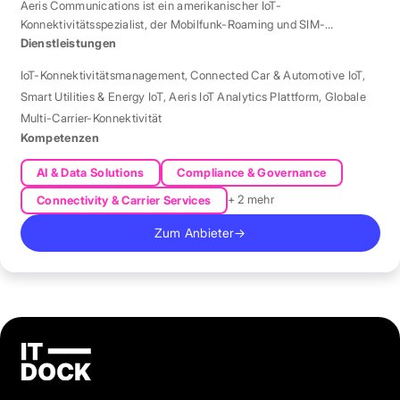
Aeris Communications ist ein amerikanischer IoT-
Konnektivitätsspezialist, der Mobilfunk-Roaming und SIM-
Management in über 190 Ländern verwaltet.
Dienstleistungen
IoT-Konnektivitätsmanagement
,
Connected Car & Automotive IoT
,
Smart Utilities & Energy IoT
,
Aeris IoT Analytics Plattform
,
Globale
Multi-Carrier-Konnektivität
Kompetenzen
AI & Data Solutions
Compliance & Governance
+ 2 mehr
Connectivity & Carrier Services
Zum Anbieter
→