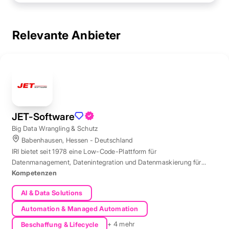
Relevante Anbieter
JET-Software
Big Data Wrangling & Schutz
Babenhausen, Hessen - Deutschland
IRI bietet seit 1978 eine Low-Code-Plattform für
Datenmanagement, Datenintegration und Datenmaskierung für
produktive Datenbestände weltweit.
Kompetenzen
AI & Data Solutions
Automation & Managed Automation
+ 4 mehr
Beschaffung & Lifecycle