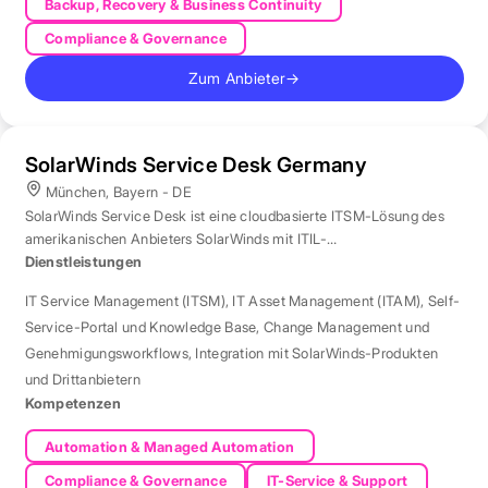
Backup, Recovery & Business Continuity
Compliance & Governance
Zum Anbieter
→
SolarWinds Service Desk Germany
München, Bayern - DE
SolarWinds Service Desk ist eine cloudbasierte ITSM-Lösung des
amerikanischen Anbieters SolarWinds mit ITIL-
Prozessunterstützung.
Dienstleistungen
IT Service Management (ITSM)
,
IT Asset Management (ITAM)
,
Self-
Service-Portal und Knowledge Base
,
Change Management und
Genehmigungsworkflows
,
Integration mit SolarWinds-Produkten
und Drittanbietern
Kompetenzen
Automation & Managed Automation
Compliance & Governance
IT-Service & Support