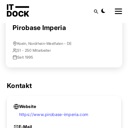
Startseite
Anbieter finden
Pirobase Imperia
Suche
Pirobase Imperia
Koeln, Nordrhein-Westfalen - DE
51 - 250 Mitarbeiter
Seit 1995
Kontakt
Website
https://www.pirobase-imperia.com
E-Mail