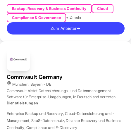
Backup, Recovery & Business Continuity
Cloud
+ 2 mehr
Compliance & Governance
Zum Anbieter
→
Commvault Germany
München, Bayern - DE
Commvault bietet Datensicherungs- und Datenmanagement-
Software für Enterprise-Umgebungen, in Deutschland vertreten
durch eine Niederlassung in München.
Dienstleistungen
Enterprise Backup und Recovery
,
Cloud-Datensicherung und -
Management
,
SaaS-Datenschutz
,
Disaster Recovery und Business
Continuity
,
Compliance und E-Discovery