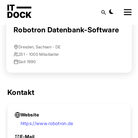
Startseite
Anbieter finden
Robotron Datenbank-Software
Suche
Robotron Datenbank-Software
Dresden, Sachsen - DE
251 - 1000 Mitarbeiter
Seit 1990
Kontakt
Website
https://www.robotron.de
E-Mail