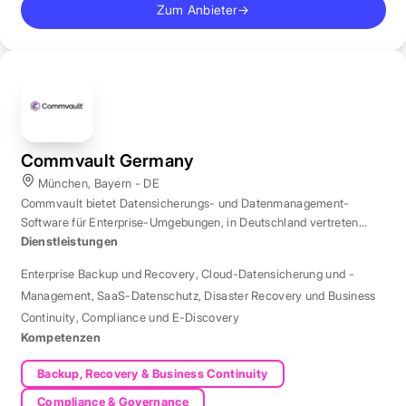
Zum Anbieter
→
Commvault Germany
München, Bayern - DE
Commvault bietet Datensicherungs- und Datenmanagement-
Software für Enterprise-Umgebungen, in Deutschland vertreten
durch eine Niederlassung in München.
Dienstleistungen
Enterprise Backup und Recovery
,
Cloud-Datensicherung und -
Management
,
SaaS-Datenschutz
,
Disaster Recovery und Business
Continuity
,
Compliance und E-Discovery
Kompetenzen
Backup, Recovery & Business Continuity
Compliance & Governance