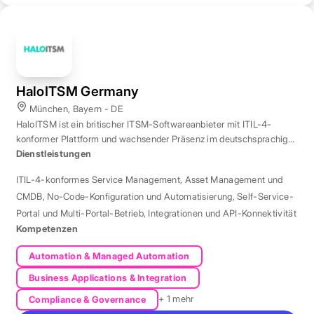
HaloITSM Germany
München, Bayern - DE
HaloITSM ist ein britischer ITSM-Softwareanbieter mit ITIL-4-
konformer Plattform und wachsender Präsenz im deutschsprachigen
Markt.
Dienstleistungen
ITIL-4-konformes Service Management
,
Asset Management und
CMDB
,
No-Code-Konfiguration und Automatisierung
,
Self-Service-
Portal und Multi-Portal-Betrieb
,
Integrationen und API-Konnektivität
Kompetenzen
Automation & Managed Automation
Business Applications & Integration
+ 1 mehr
Compliance & Governance