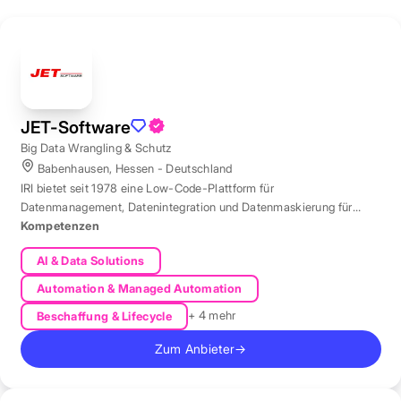
JET-Software
Big Data Wrangling & Schutz
Babenhausen, Hessen - Deutschland
IRI bietet seit 1978 eine Low-Code-Plattform für
Datenmanagement, Datenintegration und Datenmaskierung für
produktive Datenbestände weltweit.
Kompetenzen
AI & Data Solutions
Automation & Managed Automation
+ 4 mehr
Beschaffung & Lifecycle
Zum Anbieter
→