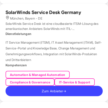
SolarWinds Service Desk Germany
München, Bayern - DE
SolarWinds Service Desk ist eine cloudbasierte ITSM-Lösung des
amerikanischen Anbieters SolarWinds mit ITIL-
Prozessunterstützung.
Dienstleistungen
IT Service Management (ITSM)
,
IT Asset Management (ITAM)
,
Self-
Service-Portal und Knowledge Base
,
Change Management und
Genehmigungsworkflows
,
Integration mit SolarWinds-Produkten
und Drittanbietern
Kompetenzen
Automation & Managed Automation
Compliance & Governance
IT-Service & Support
Zum Anbieter
→