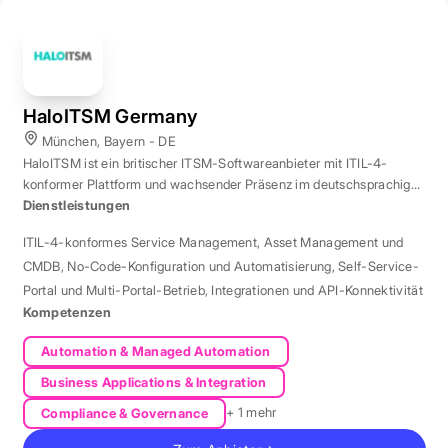
HaloITSM Germany
München, Bayern - DE
HaloITSM ist ein britischer ITSM-Softwareanbieter mit ITIL-4-
konformer Plattform und wachsender Präsenz im deutschsprachigen
Markt.
Dienstleistungen
ITIL-4-konformes Service Management
,
Asset Management und
CMDB
,
No-Code-Konfiguration und Automatisierung
,
Self-Service-
Portal und Multi-Portal-Betrieb
,
Integrationen und API-Konnektivität
Kompetenzen
Automation & Managed Automation
Business Applications & Integration
+ 1 mehr
Compliance & Governance