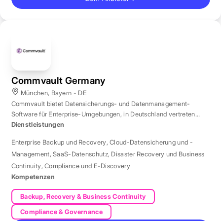
Commvault Germany
München, Bayern - DE
Commvault bietet Datensicherungs- und Datenmanagement-
Software für Enterprise-Umgebungen, in Deutschland vertreten
durch eine Niederlassung in München.
Dienstleistungen
Enterprise Backup und Recovery
,
Cloud-Datensicherung und -
Management
,
SaaS-Datenschutz
,
Disaster Recovery und Business
Continuity
,
Compliance und E-Discovery
Kompetenzen
Backup, Recovery & Business Continuity
Compliance & Governance