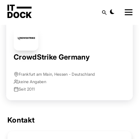
Startseite
Anbieter finden
CrowdStrike Germany
Suche
CrowdStrike Germany
Frankfurt am Main, Hessen - Deutschland
keine Angaben
Seit 2011
Kontakt