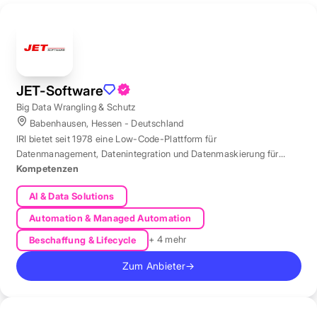
JET-Software
Big Data Wrangling & Schutz
Babenhausen, Hessen - Deutschland
IRI bietet seit 1978 eine Low-Code-Plattform für
Datenmanagement, Datenintegration und Datenmaskierung für
produktive Datenbestände weltweit.
Kompetenzen
AI & Data Solutions
Automation & Managed Automation
+ 4 mehr
Beschaffung & Lifecycle
Zum Anbieter
→