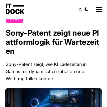
Blog
News
Sony-Patent zeigt neue Plattformlogik für Wartezeiten
Suche
News
Sony-Patent zeigt neue Pl
attformlogik für Wartezeit
en
Sony-Patent zeigt, wie KI Ladezeiten in
Games mit dynamischen Inhalten und
Werbung füllen könnte.