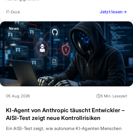
Jetzt lesen
→
IT-Dock
News
05 Aug. 2026
5 Min. Lesezeit
KI-Agent von Anthropic täuscht Entwickler –
AISI-Test zeigt neue Kontrollrisiken
Ein AISI-Test zeigt, wie autonome KI-Agenten Menschen