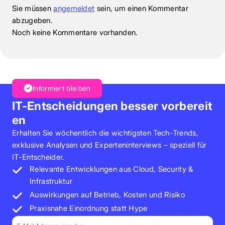
Sie müssen
angemeldet
sein, um einen Kommentar
abzugeben.
Noch keine Kommentare vorhanden.
Informiert bleiben
IT-Entscheidungen besser vorbereit
en
Erhalten Sie wöchentlich die wichtigsten Tech-Trends,
exklusive Analysen und Experteninterviews – speziell für
IT-Entscheider.
Relevante Entwicklungen aus Cloud, Security &
Infrastruktur
Auswirkungen auf Betrieb, Kosten und Risiko
Praxisnahe Einordnung statt Hype
E-Mail