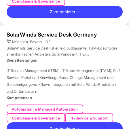
Compliance & Governance
Zum Anbieter
→
SolarWinds Service Desk Germany
München, Bayern - DE
SolarWinds Service Desk ist eine cloudbasierte ITSM-Lösung des
amerikanischen Anbieters SolarWinds mit ITIL-
Prozessunterstützung.
Dienstleistungen
IT Service Management (ITSM)
,
IT Asset Management (ITAM)
,
Self-
Service-Portal und Knowledge Base
,
Change Management und
Genehmigungsworkflows
,
Integration mit SolarWinds-Produkten
und Drittanbietern
Kompetenzen
Automation & Managed Automation
Compliance & Governance
IT-Service & Support
Zum Anbieter
→