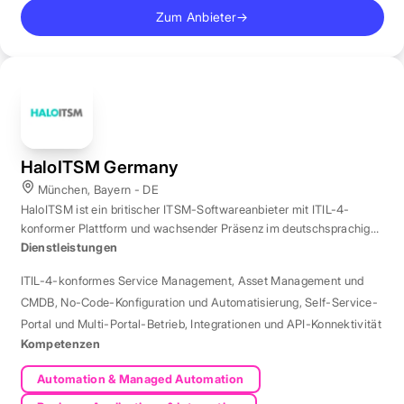
Zum Anbieter
→
HaloITSM Germany
München, Bayern - DE
HaloITSM ist ein britischer ITSM-Softwareanbieter mit ITIL-4-
konformer Plattform und wachsender Präsenz im deutschsprachigen
Markt.
Dienstleistungen
ITIL-4-konformes Service Management
,
Asset Management und
CMDB
,
No-Code-Konfiguration und Automatisierung
,
Self-Service-
Portal und Multi-Portal-Betrieb
,
Integrationen und API-Konnektivität
Kompetenzen
Automation & Managed Automation