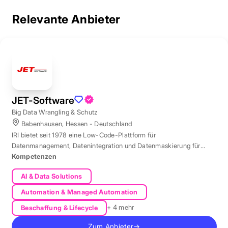
Relevante Anbieter
JET-Software
Big Data Wrangling & Schutz
Babenhausen, Hessen - Deutschland
IRI bietet seit 1978 eine Low-Code-Plattform für
Datenmanagement, Datenintegration und Datenmaskierung für
produktive Datenbestände weltweit.
Kompetenzen
AI & Data Solutions
Automation & Managed Automation
+ 4 mehr
Beschaffung & Lifecycle
Zum Anbieter
→