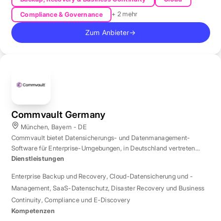
+ 2 mehr
Compliance & Governance
Zum Anbieter
→
Commvault Germany
München, Bayern - DE
Commvault bietet Datensicherungs- und Datenmanagement-
Software für Enterprise-Umgebungen, in Deutschland vertreten
durch eine Niederlassung in München.
Dienstleistungen
Enterprise Backup und Recovery
,
Cloud-Datensicherung und -
Management
,
SaaS-Datenschutz
,
Disaster Recovery und Business
Continuity
,
Compliance und E-Discovery
Kompetenzen