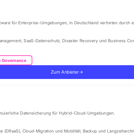
are für Enterprise-Umgebungen, in Deutschland vertreten durch e
Management
,
SaaS-Datenschutz
,
Disaster Recovery und Business Con
& Governance
Zum Anbieter
→
ntinuierliche Datensicherung für Hybrid-Cloud-Umgebungen.
ce (DRaaS)
,
Cloud-Migration und Mobilität
,
Backup und Langzeitarchi