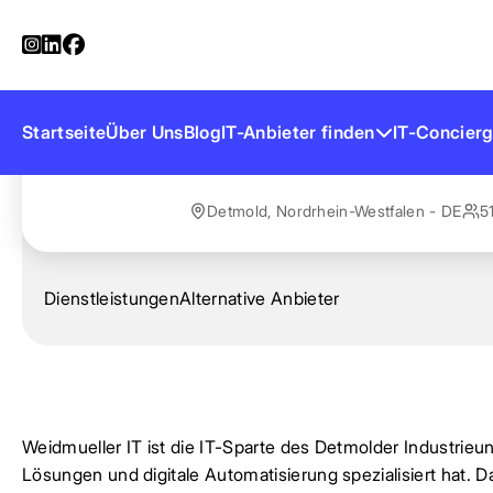
Startseite
Anbieter finden
Weidmueller IT
Weidmueller IT
Startseite
Über Uns
Blog
IT-Anbieter finden
IT-Concierg
Detmold, Nordrhein-Westfalen - DE
5
Dienstleistungen
Alternative Anbieter
Weidmueller IT ist die IT-Sparte des Detmolder Industrieun
Lösungen und digitale Automatisierung spezialisiert hat.