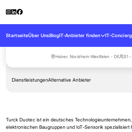
Startseite
Anbieter finden
Turck Duotec
Turck Duotec
Startseite
Über Uns
Blog
IT-Anbieter finden
IT-Concierg
Halver, Nordrhein-Westfalen - DE
51 -
Dienstleistungen
Alternative Anbieter
Turck Duotec ist ein deutsches Technologieunternehmen, 
elektronischen Baugruppen und IoT-Sensorik spezialisiert 