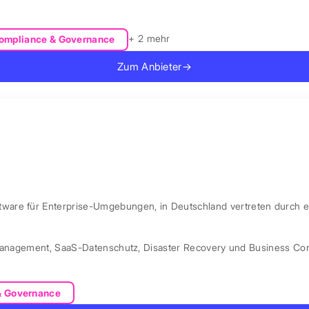
+ 2 mehr
ompliance & Governance
Zum Anbieter
→
are für Enterprise-Umgebungen, in Deutschland vertreten durch e
Management
,
SaaS-Datenschutz
,
Disaster Recovery und Business Con
& Governance