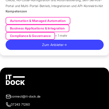
Portal und Multi-Portal-Betrieb
,
Integrationen und API-Konnektivität
Kompetenzen
Automation & Managed Automation
Business Applications & Integration
+ 1 mehr
Compliance & Governance
Zum Anbieter
→
connect@it-dock.de
07243 71260