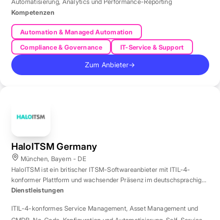
Automatisierung
,
Analytics und Performance-Reporting
Kompetenzen
Automation & Managed Automation
Compliance & Governance
IT-Service & Support
Zum Anbieter
→
HaloITSM Germany
München, Bayern - DE
HaloITSM ist ein britischer ITSM-Softwareanbieter mit ITIL-4-
konformer Plattform und wachsender Präsenz im deutschsprachigen
Markt.
Dienstleistungen
ITIL-4-konformes Service Management
,
Asset Management und
CMDB
,
No-Code-Konfiguration und Automatisierung
,
Self-Service-