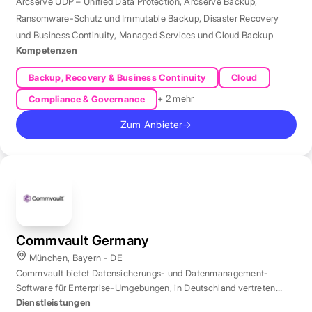
Arcserve UDP – Unified Data Protection
,
Arcserve Backup
,
Ransomware-Schutz und Immutable Backup
,
Disaster Recovery
und Business Continuity
,
Managed Services und Cloud Backup
Kompetenzen
Backup, Recovery & Business Continuity
Cloud
+ 2 mehr
Compliance & Governance
Zum Anbieter
→
Commvault Germany
München, Bayern - DE
Commvault bietet Datensicherungs- und Datenmanagement-
Software für Enterprise-Umgebungen, in Deutschland vertreten
durch eine Niederlassung in München.
Dienstleistungen