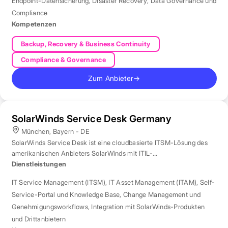
Endpoint-Datensicherung
,
Disaster Recovery
,
Data Governance und
Compliance
Kompetenzen
Backup, Recovery & Business Continuity
Compliance & Governance
Zum Anbieter
→
SolarWinds Service Desk Germany
München, Bayern - DE
SolarWinds Service Desk ist eine cloudbasierte ITSM-Lösung des
amerikanischen Anbieters SolarWinds mit ITIL-
Prozessunterstützung.
Dienstleistungen
IT Service Management (ITSM)
,
IT Asset Management (ITAM)
,
Self-
Service-Portal und Knowledge Base
,
Change Management und
Genehmigungsworkflows
,
Integration mit SolarWinds-Produkten
und Drittanbietern