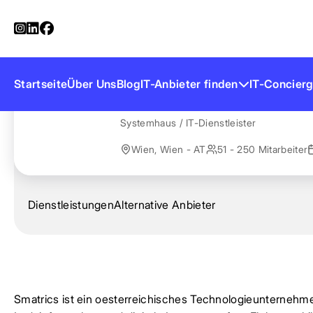
Startseite
Anbieter finden
Smatrics
Smatrics
Startseite
Über Uns
Blog
IT-Anbieter finden
IT-Concierg
Systemhaus / IT-Dienstleister
Wien, Wien - AT
51 - 250 Mitarbeiter
Dienstleistungen
Alternative Anbieter
Smatrics ist ein oesterreichisches Technologieunternehmen 