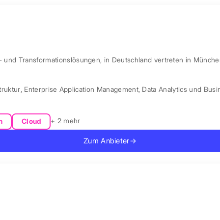
l- und Transformationslösungen, in Deutschland vertreten in Münche
truktur
,
Enterprise Application Management
,
Data Analytics und Busin
+ 2 mehr
n
Cloud
Zum Anbieter
→