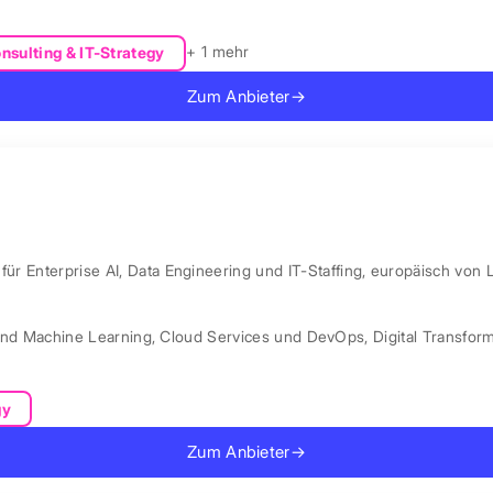
+ 1 mehr
nsulting & IT-Strategy
Zum Anbieter
→
ür Enterprise AI, Data Engineering und IT-Staffing, europäisch von 
und Machine Learning
,
Cloud Services und DevOps
,
Digital Transfor
gy
Zum Anbieter
→