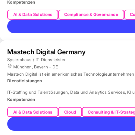
Kompetenzen
AI & Data Solutions
Compliance & Governance
Co
Mastech Digital Germany
Systemhaus / IT-Dienstleister
München, Bayern - DE
Mastech Digital ist ein amerikanisches Technologieunternehmen f
Dienstleistungen
IT-Staffing und Talentlösungen
,
Data und Analytics Services
,
KI 
Kompetenzen
AI & Data Solutions
Cloud
Consulting & IT-Strate