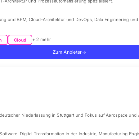
IT-Architektur und Prozessautomatisierung spezialisiert.
rung und BPM
,
Cloud-Architektur und DevOps
,
Data Engineering und 
+ 2 mehr
n
Cloud
Zum Anbieter
→
 deutscher Niederlassung in Stuttgart und Fokus auf Aerospace und 
Software
,
Digital Transformation in der Industrie
,
Manufacturing Engi