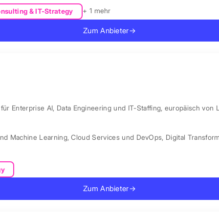
+ 1 mehr
nsulting & IT-Strategy
Zum Anbieter
→
ür Enterprise AI, Data Engineering und IT-Staffing, europäisch von 
und Machine Learning
,
Cloud Services und DevOps
,
Digital Transfor
gy
Zum Anbieter
→