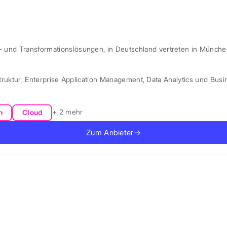
l- und Transformationslösungen, in Deutschland vertreten in Münche
truktur
,
Enterprise Application Management
,
Data Analytics und Busin
+ 2 mehr
n
Cloud
Zum Anbieter
→