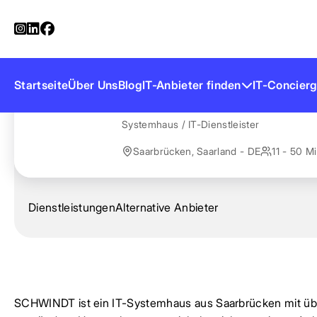
Startseite
Anbieter finden
SCHWINDT
SCHWINDT
Startseite
Über Uns
Blog
IT-Anbieter finden
IT-Concierg
Systemhaus / IT-Dienstleister
Saarbrücken, Saarland - DE
11 - 50 Mi
Dienstleistungen
Alternative Anbieter
SCHWINDT ist ein IT-Systemhaus aus Saarbrücken mit ü