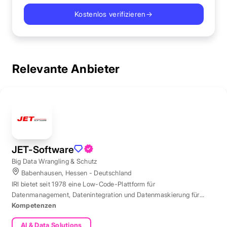
Kostenlos verifizieren
→
Relevante Anbieter
JET-Software
Big Data Wrangling & Schutz
Babenhausen, Hessen - Deutschland
IRI bietet seit 1978 eine Low-Code-Plattform für
Datenmanagement, Datenintegration und Datenmaskierung für
produktive Datenbestände weltweit.
Kompetenzen
AI & Data Solutions