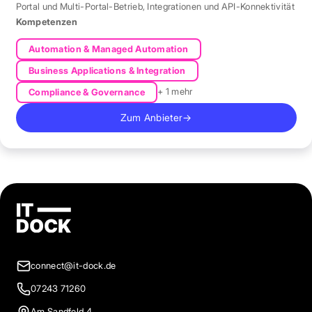
Portal und Multi-Portal-Betrieb
,
Integrationen und API-Konnektivität
Kompetenzen
Automation & Managed Automation
Business Applications & Integration
+ 1 mehr
Compliance & Governance
Zum Anbieter
→
connect@it-dock.de
07243 71260
Am Sandfeld 4