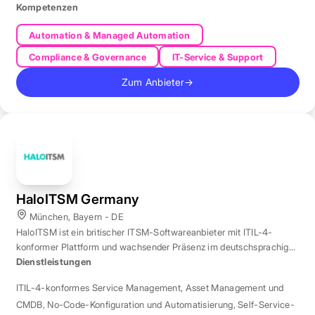
Kompetenzen
Automation & Managed Automation
Compliance & Governance
IT-Service & Support
Zum Anbieter
→
HaloITSM Germany
München, Bayern - DE
HaloITSM ist ein britischer ITSM-Softwareanbieter mit ITIL-4-
konformer Plattform und wachsender Präsenz im deutschsprachigen
Markt.
Dienstleistungen
ITIL-4-konformes Service Management
,
Asset Management und
CMDB
,
No-Code-Konfiguration und Automatisierung
,
Self-Service-