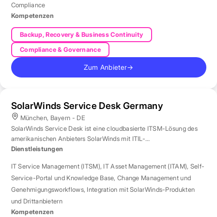
Compliance
Kompetenzen
Backup, Recovery & Business Continuity
Compliance & Governance
Zum Anbieter
→
SolarWinds Service Desk Germany
München, Bayern - DE
SolarWinds Service Desk ist eine cloudbasierte ITSM-Lösung des
amerikanischen Anbieters SolarWinds mit ITIL-
Prozessunterstützung.
Dienstleistungen
IT Service Management (ITSM)
,
IT Asset Management (ITAM)
,
Self-
Service-Portal und Knowledge Base
,
Change Management und
Genehmigungsworkflows
,
Integration mit SolarWinds-Produkten
und Drittanbietern
Kompetenzen