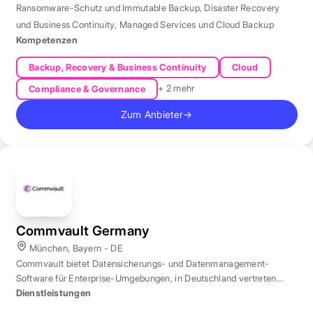
Ransomware-Schutz und Immutable Backup
,
Disaster Recovery
und Business Continuity
,
Managed Services und Cloud Backup
Kompetenzen
Backup, Recovery & Business Continuity
Cloud
+ 2 mehr
Compliance & Governance
Zum Anbieter
→
Commvault Germany
München, Bayern - DE
Commvault bietet Datensicherungs- und Datenmanagement-
Software für Enterprise-Umgebungen, in Deutschland vertreten
durch eine Niederlassung in München.
Dienstleistungen