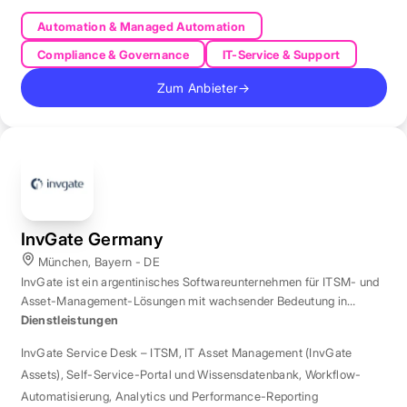
Automation & Managed Automation
Compliance & Governance
IT-Service & Support
Zum Anbieter
→
InvGate Germany
München, Bayern - DE
InvGate ist ein argentinisches Softwareunternehmen für ITSM- und
Asset-Management-Lösungen mit wachsender Bedeutung in
Europa.
Dienstleistungen
InvGate Service Desk – ITSM
,
IT Asset Management (InvGate
Assets)
,
Self-Service-Portal und Wissensdatenbank
,
Workflow-
Automatisierung
,
Analytics und Performance-Reporting