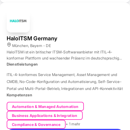
HaloITSM Germany
München, Bayern - DE
HaloITSM ist ein britischer ITSM-Softwareanbieter mit ITIL-4-
konformer Plattform und wachsender Präsenz im deutschsprachigen
Markt.
Dienstleistungen
ITIL-4-konformes Service Management
,
Asset Management und
CMDB
,
No-Code-Konfiguration und Automatisierung
,
Self-Service-
Portal und Multi-Portal-Betrieb
,
Integrationen und API-Konnektivität
Kompetenzen
Automation & Managed Automation
Business Applications & Integration
+ 1 mehr
Compliance & Governance