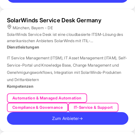
SolarWinds Service Desk Germany
München, Bayern - DE
SolarWinds Service Desk ist eine cloudbasierte ITSM-Lösung des
amerikanischen Anbieters SolarWinds mit ITIL-
Prozessunterstützung.
Dienstleistungen
IT Service Management (ITSM)
,
IT Asset Management (ITAM)
,
Self-
Service-Portal und Knowledge Base
,
Change Management und
Genehmigungsworkflows
,
Integration mit SolarWinds-Produkten
und Drittanbietern
Kompetenzen
Automation & Managed Automation
Compliance & Governance
IT-Service & Support
Zum Anbieter
→