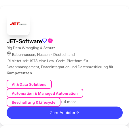
JET-Software
Big Data Wrangling & Schutz
Babenhausen, Hessen - Deutschland
IRI bietet seit 1978 eine Low-Code-Plattform für
Datenmanagement, Datenintegration und Datenmaskierung für
produktive Datenbestände weltweit.
Kompetenzen
AI & Data Solutions
Automation & Managed Automation
+ 4 mehr
Beschaffung & Lifecycle
Zum Anbieter
→