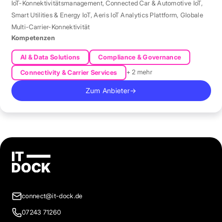
IoT-Konnektivitätsmanagement
,
Connected Car & Automotive IoT
,
Smart Utilities & Energy IoT
,
Aeris IoT Analytics Plattform
,
Globale
Multi-Carrier-Konnektivität
Kompetenzen
AI & Data Solutions
Compliance & Governance
+ 2 mehr
Connectivity & Carrier Services
Zum Anbieter
→
connect@it-dock.de
07243 71260