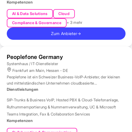
Kompetenzen
AI & Data Solutions
Cloud
+ 3 mehr
Compliance & Governance
Zum Anbieter
→
Peoplefone Germany
Systemhaus / IT-Dienstleister
Frankfurt am Main, Hessen - DE
Peoplefone ist ein Schweizer Business-VoIP-Anbieter, der kleinen
und mittelständischen Unternehmen cloudbasierte
Telefonielösungen bietet.
Dienstleistungen
SIP-Trunks & Business VoIP
,
Hosted PBX & Cloud-Telefonanlage
,
Rufnummernportierung & Nummernverwaltung
,
UC & Microsoft
Teams Integration
,
Fax & Collaboration Services
Kompetenzen