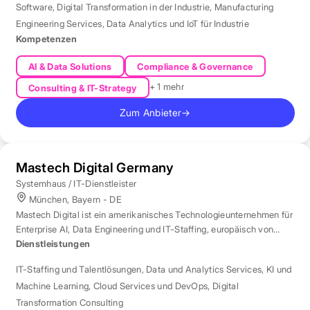
Software
,
Digital Transformation in der Industrie
,
Manufacturing
Engineering Services
,
Data Analytics und IoT für Industrie
Kompetenzen
AI & Data Solutions
Compliance & Governance
+ 1 mehr
Consulting & IT-Strategy
Zum Anbieter
→
Mastech Digital Germany
Systemhaus / IT-Dienstleister
München, Bayern - DE
Mastech Digital ist ein amerikanisches Technologieunternehmen für
Enterprise AI, Data Engineering und IT-Staffing, europäisch von
London aus betreut.
Dienstleistungen
IT-Staffing und Talentlösungen
,
Data und Analytics Services
,
KI und
Machine Learning
,
Cloud Services und DevOps
,
Digital
Transformation Consulting