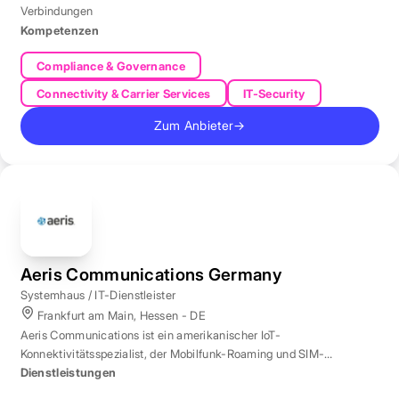
Verbindungen
Kompetenzen
Compliance & Governance
Connectivity & Carrier Services
IT-Security
Zum Anbieter
→
Aeris Communications Germany
Systemhaus / IT-Dienstleister
Frankfurt am Main, Hessen - DE
Aeris Communications ist ein amerikanischer IoT-
Konnektivitätsspezialist, der Mobilfunk-Roaming und SIM-
Management in über 190 Ländern verwaltet.
Dienstleistungen