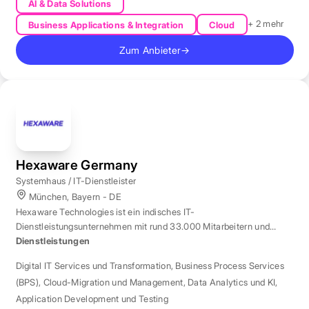
AI & Data Solutions
+ 2 mehr
Business Applications & Integration
Cloud
Zum Anbieter
→
Hexaware Germany
Systemhaus / IT-Dienstleister
München, Bayern - DE
Hexaware Technologies ist ein indisches IT-
Dienstleistungsunternehmen mit rund 33.000 Mitarbeitern und
Standort München für Automatisierung und KI.
Dienstleistungen
Digital IT Services und Transformation
,
Business Process Services
(BPS)
,
Cloud-Migration und Management
,
Data Analytics und KI
,
Application Development und Testing