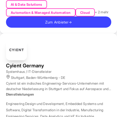
AI & Data Solutions
+ 2 mehr
Automation & Managed Automation
Cloud
Zum Anbieter
→
Cyient Germany
Systemhaus / IT-Dienstleister
Stuttgart, Baden-Württemberg - DE
Cyient ist ein indisches Engineering-Services-Unternehmen mit
deutscher Niederlassung in Stuttgart und Fokus auf Aerospace und
Automotive.
Dienstleistungen
Engineering Design und Development
,
Embedded Systems und
Software
,
Digital Transformation in der Industrie
,
Manufacturing
Engineering Services
,
Data Analytics und IoT für Industrie