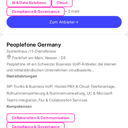
AI & Data Solutions
Cloud
+ 3 mehr
Compliance & Governance
Zum Anbieter
→
Peoplefone Germany
Systemhaus / IT-Dienstleister
Frankfurt am Main, Hessen - DE
Peoplefone ist ein Schweizer Business-VoIP-Anbieter, der kleinen
und mittelständischen Unternehmen cloudbasierte
Telefonielösungen bietet.
Dienstleistungen
SIP-Trunks & Business VoIP
,
Hosted PBX & Cloud-Telefonanlage
,
Rufnummernportierung & Nummernverwaltung
,
UC & Microsoft
Teams Integration
,
Fax & Collaboration Services
Kompetenzen
Collaboration & Communication
Compliance & Governance