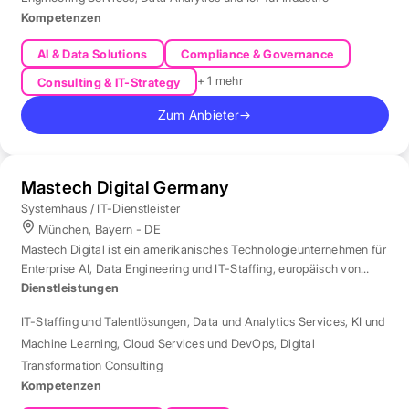
Kompetenzen
AI & Data Solutions
Compliance & Governance
+ 1 mehr
Consulting & IT-Strategy
Zum Anbieter
→
Mastech Digital Germany
Systemhaus / IT-Dienstleister
München, Bayern - DE
Mastech Digital ist ein amerikanisches Technologieunternehmen für
Enterprise AI, Data Engineering und IT-Staffing, europäisch von
London aus betreut.
Dienstleistungen
IT-Staffing und Talentlösungen
,
Data und Analytics Services
,
KI und
Machine Learning
,
Cloud Services und DevOps
,
Digital
Transformation Consulting
Kompetenzen