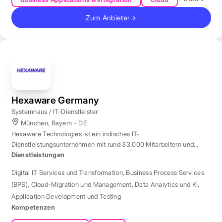
Zum Anbieter
→
Hexaware Germany
Systemhaus / IT-Dienstleister
München, Bayern - DE
Hexaware Technologies ist ein indisches IT-
Dienstleistungsunternehmen mit rund 33.000 Mitarbeitern und
Standort München für Automatisierung und KI.
Dienstleistungen
Digital IT Services und Transformation
,
Business Process Services
(BPS)
,
Cloud-Migration und Management
,
Data Analytics und KI
,
Application Development und Testing
Kompetenzen