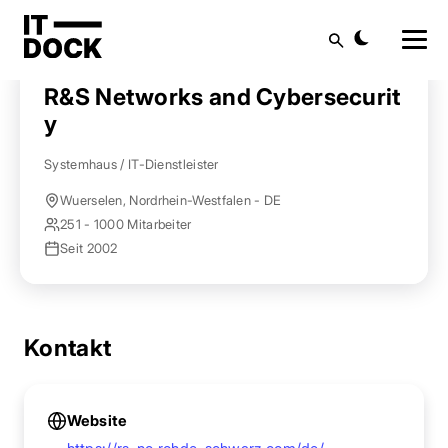
Startseite
Anbieter finden
R&S Networks and Cybersecurity
Suche
R&S Networks and Cybersecurit
y
Systemhaus / IT-Dienstleister
Wuerselen, Nordrhein-Westfalen - DE
251 - 1000 Mitarbeiter
Seit 2002
Kontakt
Website