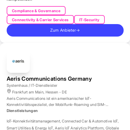
Compliance & Governance
Connectivity & Carrier Services
IT-Security
Zum Anbieter
→
Aeris Communications Germany
Systemhaus / IT-Dienstleister
Frankfurt am Main, Hessen - DE
Aeris Communications ist ein amerikanischer IoT-
Konnektivitätsspezialist, der Mobilfunk-Roaming und SIM-
Management in über 190 Ländern verwaltet.
Dienstleistungen
IoT-Konnektivitätsmanagement
,
Connected Car & Automotive IoT
,
Smart Utilities & Energy IoT
,
Aeris IoT Analytics Plattform
,
Globale