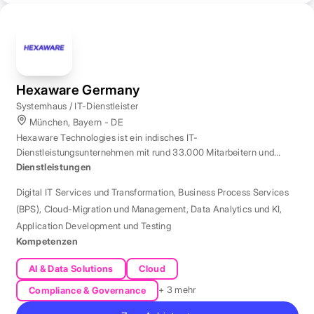
Hexaware Germany
Systemhaus / IT-Dienstleister
München, Bayern - DE
Hexaware Technologies ist ein indisches IT-
Dienstleistungsunternehmen mit rund 33.000 Mitarbeitern und
Standort München für Automatisierung und KI.
Dienstleistungen
Digital IT Services und Transformation
,
Business Process Services
(BPS)
,
Cloud-Migration und Management
,
Data Analytics und KI
,
Application Development und Testing
Kompetenzen
AI & Data Solutions
Cloud
+ 3 mehr
Compliance & Governance