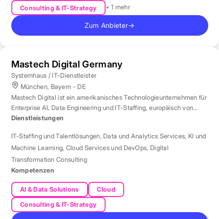
+ 1 mehr
Consulting & IT-Strategy
Zum Anbieter
→
Mastech Digital Germany
Systemhaus / IT-Dienstleister
München, Bayern - DE
Mastech Digital ist ein amerikanisches Technologieunternehmen für
Enterprise AI, Data Engineering und IT-Staffing, europäisch von
London aus betreut.
Dienstleistungen
IT-Staffing und Talentlösungen
,
Data und Analytics Services
,
KI und
Machine Learning
,
Cloud Services und DevOps
,
Digital
Transformation Consulting
Kompetenzen
AI & Data Solutions
Cloud
Consulting & IT-Strategy