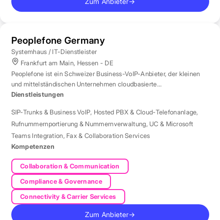
Zum Anbieter
→
Peoplefone Germany
Systemhaus / IT-Dienstleister
Frankfurt am Main, Hessen - DE
Peoplefone ist ein Schweizer Business-VoIP-Anbieter, der kleinen
und mittelständischen Unternehmen cloudbasierte
Telefonielösungen bietet.
Dienstleistungen
SIP-Trunks & Business VoIP
,
Hosted PBX & Cloud-Telefonanlage
,
Rufnummernportierung & Nummernverwaltung
,
UC & Microsoft
Teams Integration
,
Fax & Collaboration Services
Kompetenzen
Collaboration & Communication
Compliance & Governance
Connectivity & Carrier Services
Zum Anbieter
→