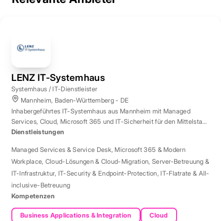
LENZ IT-Systemhaus
Systemhaus / IT-Dienstleister
Mannheim, Baden-Württemberg - DE
Inhabergeführtes IT-Systemhaus aus Mannheim mit Managed
Services, Cloud, Microsoft 365 und IT-Sicherheit für den Mittelstand
der Region Rhein-Neckar.
Dienstleistungen
Managed Services & Service Desk
,
Microsoft 365 & Modern
Workplace
,
Cloud-Lösungen & Cloud-Migration
,
Server-Betreuung &
IT-Infrastruktur
,
IT-Security & Endpoint-Protection
,
IT-Flatrate & All-
inclusive-Betreuung
Kompetenzen
Business Applications & Integration
Cloud