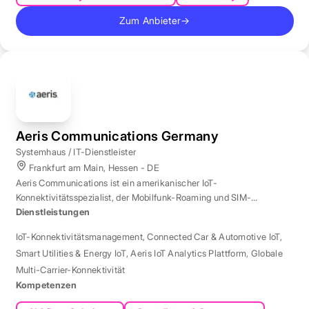
Zum Anbieter
→
Aeris Communications Germany
Systemhaus / IT-Dienstleister
Frankfurt am Main, Hessen - DE
Aeris Communications ist ein amerikanischer IoT-
Konnektivitätsspezialist, der Mobilfunk-Roaming und SIM-
Management in über 190 Ländern verwaltet.
Dienstleistungen
IoT-Konnektivitätsmanagement
,
Connected Car & Automotive IoT
,
Smart Utilities & Energy IoT
,
Aeris IoT Analytics Plattform
,
Globale
Multi-Carrier-Konnektivität
Kompetenzen