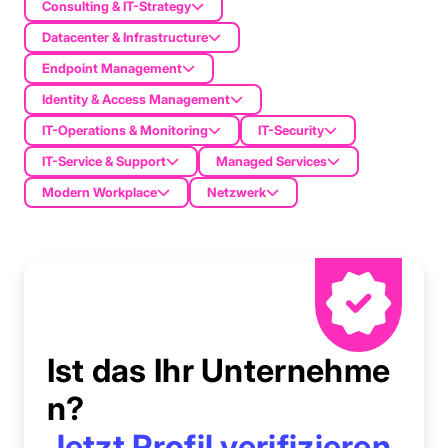
Consulting & IT-Strategy
Datacenter & Infrastructure
Endpoint Management
Identity & Access Management
IT-Operations & Monitoring
IT-Security
IT-Service & Support
Managed Services
Modern Workplace
Netzwerk
Ist das Ihr Unternehme
n?
Jetzt Profil verifizieren.