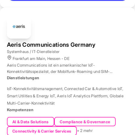
Aeris Communications Germany
Systemhaus / IT-Dienstleister
Frankfurt am Main, Hessen - DE
Aeris Communications ist ein amerikanischer IoT-
Konnektivitätsspezialist, der Mobilfunk-Roaming und SIM-
Management in über 190 Ländern verwaltet.
Dienstleistungen
IoT-Konnektivitätsmanagement
,
Connected Car & Automotive IoT
,
Smart Utilities & Energy IoT
,
Aeris IoT Analytics Plattform
,
Globale
Multi-Carrier-Konnektivität
Kompetenzen
AI & Data Solutions
Compliance & Governance
+ 2 mehr
Connectivity & Carrier Services