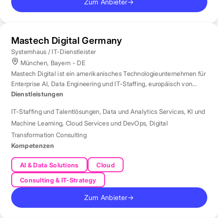
Zum Anbieter
→
Mastech Digital Germany
Systemhaus / IT-Dienstleister
München, Bayern - DE
Mastech Digital ist ein amerikanisches Technologieunternehmen für
Enterprise AI, Data Engineering und IT-Staffing, europäisch von
London aus betreut.
Dienstleistungen
IT-Staffing und Talentlösungen
,
Data und Analytics Services
,
KI und
Machine Learning
,
Cloud Services und DevOps
,
Digital
Transformation Consulting
Kompetenzen
AI & Data Solutions
Cloud
Consulting & IT-Strategy
Zum Anbieter
→