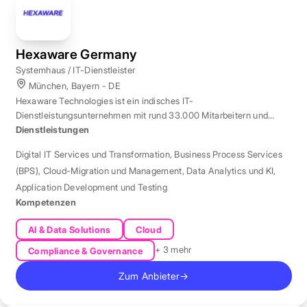
Hexaware Germany
Systemhaus / IT-Dienstleister
München, Bayern - DE
Hexaware Technologies ist ein indisches IT-
Dienstleistungsunternehmen mit rund 33.000 Mitarbeitern und
Standort München für Automatisierung und KI.
Dienstleistungen
Digital IT Services und Transformation
,
Business Process Services
(BPS)
,
Cloud-Migration und Management
,
Data Analytics und KI
,
Application Development und Testing
Kompetenzen
AI & Data Solutions
Cloud
+ 3 mehr
Compliance & Governance
Zum Anbieter
→