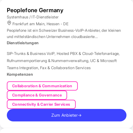
Peoplefone Germany
Systemhaus / IT-Dienstleister
Frankfurt am Main, Hessen - DE
Peoplefone ist ein Schweizer Business-VoIP-Anbieter, der kleinen
und mittelständischen Unternehmen cloudbasierte
Telefonielösungen bietet.
Dienstleistungen
SIP-Trunks & Business VoIP
,
Hosted PBX & Cloud-Telefonanlage
,
Rufnummernportierung & Nummernverwaltung
,
UC & Microsoft
Teams Integration
,
Fax & Collaboration Services
Kompetenzen
Collaboration & Communication
Compliance & Governance
Connectivity & Carrier Services
Zum Anbieter
→