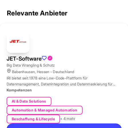
Relevante Anbieter
JET-Software
Big Data Wrangling & Schutz
Babenhausen, Hessen - Deutschland
IRI bietet seit 1978 eine Low-Code-Plattform für
Datenmanagement, Datenintegration und Datenmaskierung für
produktive Datenbestände weltweit.
Kompetenzen
AI & Data Solutions
Automation & Managed Automation
+ 4 mehr
Beschaffung & Lifecycle