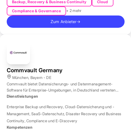
Backup, Recovery & Business Continuity
Cloud
+ 2 mehr
Compliance & Governance
Zum Anbieter
→
Commvault Germany
München, Bayern - DE
Commvault bietet Datensicherungs- und Datenmanagement-
Software für Enterprise-Umgebungen, in Deutschland vertreten
durch eine Niederlassung in München.
Dienstleistungen
Enterprise Backup und Recovery
,
Cloud-Datensicherung und -
Management
,
SaaS-Datenschutz
,
Disaster Recovery und Business
Continuity
,
Compliance und E-Discovery
Kompetenzen