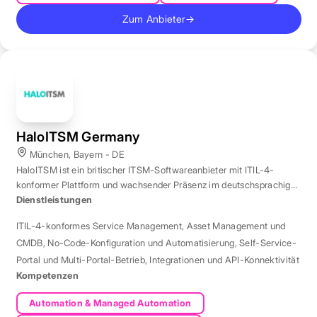
Zum Anbieter
→
HaloITSM Germany
München, Bayern - DE
HaloITSM ist ein britischer ITSM-Softwareanbieter mit ITIL-4-
konformer Plattform und wachsender Präsenz im deutschsprachigen
Markt.
Dienstleistungen
ITIL-4-konformes Service Management
,
Asset Management und
CMDB
,
No-Code-Konfiguration und Automatisierung
,
Self-Service-
Portal und Multi-Portal-Betrieb
,
Integrationen und API-Konnektivität
Kompetenzen
Automation & Managed Automation