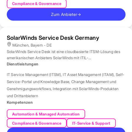
Compliance & Governance
Zum Anbieter
→
SolarWinds Service Desk Germany
München, Bayern - DE
SolarWinds Service Desk ist eine cloudbasierte ITSM-Lösung des
amerikanischen Anbieters SolarWinds mit ITIL-
Prozessunterstützung.
Dienstleistungen
IT Service Management (ITSM)
,
IT Asset Management (ITAM)
,
Self-
Service-Portal und Knowledge Base
,
Change Management und
Genehmigungsworkflows
,
Integration mit SolarWinds-Produkten
und Drittanbietern
Kompetenzen
Automation & Managed Automation
Compliance & Governance
IT-Service & Support