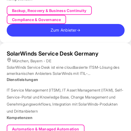
Backup, Recovery & Business Continuity
Compliance & Governance
Zum Anbieter
→
SolarWinds Service Desk Germany
München, Bayern - DE
SolarWinds Service Desk ist eine cloudbasierte ITSM-Lösung des
amerikanischen Anbieters SolarWinds mit ITIL-
Prozessunterstützung.
Dienstleistungen
IT Service Management (ITSM)
,
IT Asset Management (ITAM)
,
Self-
Service-Portal und Knowledge Base
,
Change Management und
Genehmigungsworkflows
,
Integration mit SolarWinds-Produkten
und Drittanbietern
Kompetenzen
Automation & Managed Automation