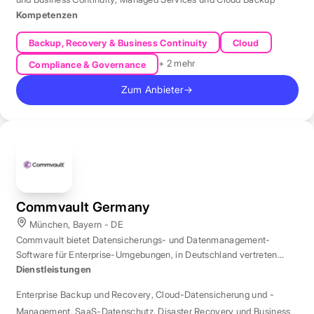
Kompetenzen
Backup, Recovery & Business Continuity
Cloud
+ 2 mehr
Compliance & Governance
Zum Anbieter
→
Commvault Germany
München, Bayern - DE
Commvault bietet Datensicherungs- und Datenmanagement-
Software für Enterprise-Umgebungen, in Deutschland vertreten
durch eine Niederlassung in München.
Dienstleistungen
Enterprise Backup und Recovery
,
Cloud-Datensicherung und -
Management
,
SaaS-Datenschutz
,
Disaster Recovery und Business