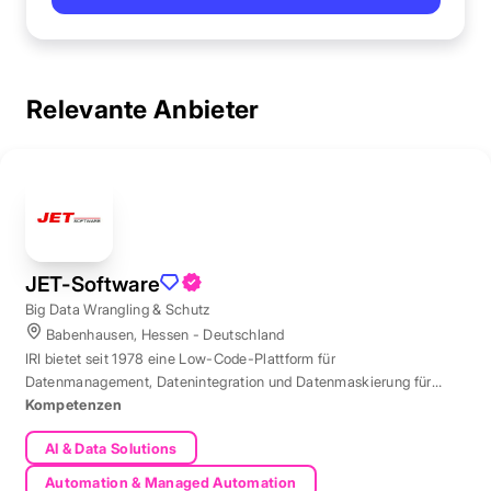
Relevante Anbieter
JET-Software
Big Data Wrangling & Schutz
Babenhausen, Hessen - Deutschland
IRI bietet seit 1978 eine Low-Code-Plattform für
Datenmanagement, Datenintegration und Datenmaskierung für
produktive Datenbestände weltweit.
Kompetenzen
AI & Data Solutions
Automation & Managed Automation