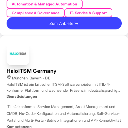
Automation & Managed Automation
Compliance & Governance
IT-Service & Support
Zum Anbieter
→
HaloITSM Germany
München, Bayern - DE
HaloITSM ist ein britischer ITSM-Softwareanbieter mit ITIL-4-
konformer Plattform und wachsender Präsenz im deutschsprachigen
Markt.
Dienstleistungen
ITIL-4-konformes Service Management
,
Asset Management und
CMDB
,
No-Code-Konfiguration und Automatisierung
,
Self-Service-
Portal und Multi-Portal-Betrieb
,
Integrationen und API-Konnektivität
Kompetenzen