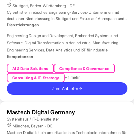
Stuttgart, Baden-Württemberg - DE
Cyient ist ein indisches Engineering-Services-Unternehmen mit
deutscher Niederlassung in Stuttgart und Fokus auf Aerospace und
Automotive.
Dienstleistungen
Engineering Design und Development
,
Embedded Systems und
Software
,
Digital Transformation in der Industrie
,
Manufacturing
Engineering Services
,
Data Analytics und IoT für Industrie
Kompetenzen
AI & Data Solutions
Compliance & Governance
+ 1 mehr
Consulting & IT-Strategy
Zum Anbieter
→
Mastech Digital Germany
Systemhaus / IT-Dienstleister
München, Bayern - DE
Mastech Digital ist ein amerikanisches Technologieunternehmen für