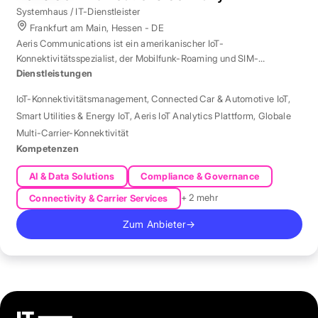
Systemhaus / IT-Dienstleister
Frankfurt am Main, Hessen - DE
Aeris Communications ist ein amerikanischer IoT-
Konnektivitätsspezialist, der Mobilfunk-Roaming und SIM-
Management in über 190 Ländern verwaltet.
Dienstleistungen
IoT-Konnektivitätsmanagement
,
Connected Car & Automotive IoT
,
Smart Utilities & Energy IoT
,
Aeris IoT Analytics Plattform
,
Globale
Multi-Carrier-Konnektivität
Kompetenzen
AI & Data Solutions
Compliance & Governance
+ 2 mehr
Connectivity & Carrier Services
Zum Anbieter
→