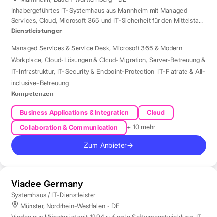
Inhabergeführtes IT-Systemhaus aus Mannheim mit Managed
Services, Cloud, Microsoft 365 und IT-Sicherheit für den Mittelstand
der Region Rhein-Neckar.
Dienstleistungen
Managed Services & Service Desk
,
Microsoft 365 & Modern
Workplace
,
Cloud-Lösungen & Cloud-Migration
,
Server-Betreuung &
IT-Infrastruktur
,
IT-Security & Endpoint-Protection
,
IT-Flatrate & All-
inclusive-Betreuung
Kompetenzen
Business Applications & Integration
Cloud
+ 10 mehr
Collaboration & Communication
Zum Anbieter
→
Viadee Germany
Systemhaus / IT-Dienstleister
Münster, Nordrhein-Westfalen - DE
Viadee aus Münster ist seit 1994 auf agile Softwareentwicklung, IT-