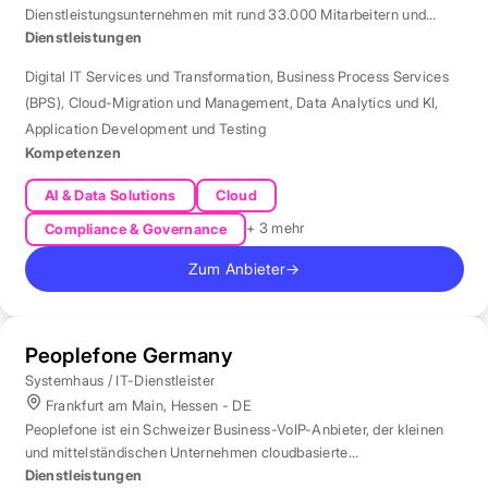
Dienstleistungsunternehmen mit rund 33.000 Mitarbeitern und
Standort München für Automatisierung und KI.
Dienstleistungen
Digital IT Services und Transformation
,
Business Process Services
(BPS)
,
Cloud-Migration und Management
,
Data Analytics und KI
,
Application Development und Testing
Kompetenzen
AI & Data Solutions
Cloud
+ 3 mehr
Compliance & Governance
Zum Anbieter
→
Peoplefone Germany
Systemhaus / IT-Dienstleister
Frankfurt am Main, Hessen - DE
Peoplefone ist ein Schweizer Business-VoIP-Anbieter, der kleinen
und mittelständischen Unternehmen cloudbasierte
Telefonielösungen bietet.
Dienstleistungen