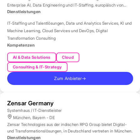
Enterprise AI, Data Engineering und IT-Staffing, europäisch von
London aus betreut.
Dienstleistungen
IT-Staffing und Talentlösungen
,
Data und Analytics Services
,
KI und
Machine Learning
,
Cloud Services und DevOps
,
Digital
Transformation Consulting
Kompetenzen
AI & Data Solutions
Cloud
Consulting & IT-Strategy
Zum Anbieter
→
Zensar Germany
Systemhaus / IT-Dienstleister
München, Bayern - DE
Zensar Technologies aus der indischen RPG Group bietet Digital-
und Transformationslösungen, in Deutschland vertreten in München.
Dienstleistungen