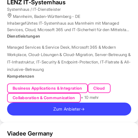
LENZ IT-Systemhaus
Systemhaus / IT-Dienstleister
Mannheim, Baden-Württemberg - DE
Inhabergeführtes IT-Systemhaus aus Mannheim mit Managed
Services, Cloud, Microsoft 365 und IT-Sicherheit für den Mittelstand
der Region Rhein-Neckar.
Dienstleistungen
Managed Services & Service Desk
,
Microsoft 365 & Modern
Workplace
,
Cloud-Lösungen & Cloud-Migration
,
Server-Betreuung &
IT-Infrastruktur
,
IT-Security & Endpoint-Protection
,
IT-Flatrate & All-
inclusive-Betreuung
Kompetenzen
Business Applications & Integration
Cloud
+ 10 mehr
Collaboration & Communication
Zum Anbieter
→
Viadee Germany