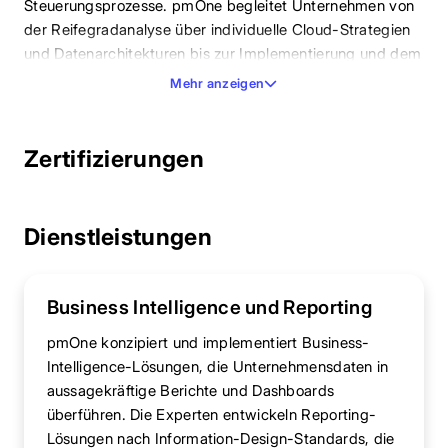
Steuerungsprozesse. pmOne begleitet Unternehmen von
der Reifegradanalyse über individuelle Cloud-Strategien
und Datenarchitekturen bis zur Implementierung und dem
laufenden Betrieb analytischer Plattformen.
Mehr anzeigen
Zertifizierungen
Dienstleistungen
Business Intelligence und Reporting
pmOne konzipiert und implementiert Business-
Intelligence-Lösungen, die Unternehmensdaten in
aussagekräftige Berichte und Dashboards
überführen. Die Experten entwickeln Reporting-
Lösungen nach Information-Design-Standards, die