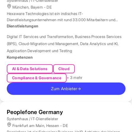
Systemhaus / IT-Dienstleister
München, Bayern - DE
Hexaware Technologies ist ein indisches IT-
Dienstleistungsunternehmen mit rund 33.000 Mitarbeitern und
Standort München für Automatisierung und KI.
Dienstleistungen
Digital IT Services und Transformation
,
Business Process Services
(BPS)
,
Cloud-Migration und Management
,
Data Analytics und KI
,
Application Development und Testing
Kompetenzen
AI & Data Solutions
Cloud
+ 3 mehr
Compliance & Governance
Zum Anbieter
→
Peoplefone Germany
Systemhaus / IT-Dienstleister
Frankfurt am Main, Hessen - DE