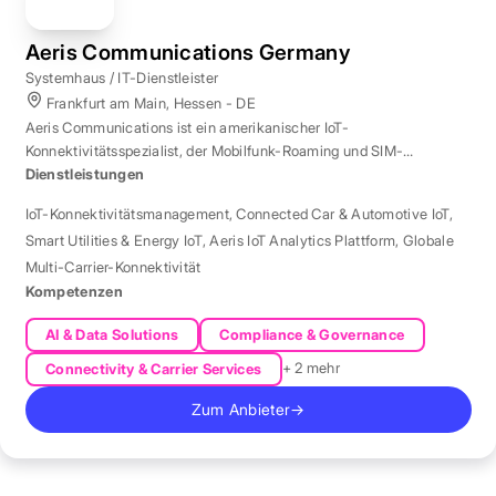
Aeris Communications Germany
Systemhaus / IT-Dienstleister
Frankfurt am Main, Hessen - DE
Aeris Communications ist ein amerikanischer IoT-
Konnektivitätsspezialist, der Mobilfunk-Roaming und SIM-
Management in über 190 Ländern verwaltet.
Dienstleistungen
IoT-Konnektivitätsmanagement
,
Connected Car & Automotive IoT
,
Smart Utilities & Energy IoT
,
Aeris IoT Analytics Plattform
,
Globale
Multi-Carrier-Konnektivität
Kompetenzen
AI & Data Solutions
Compliance & Governance
+ 2 mehr
Connectivity & Carrier Services
Zum Anbieter
→