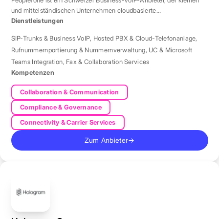
Peoplefone ist ein Schweizer Business-VoIP-Anbieter, der kleinen
und mittelständischen Unternehmen cloudbasierte
Telefonielösungen bietet.
Dienstleistungen
SIP-Trunks & Business VoIP
,
Hosted PBX & Cloud-Telefonanlage
,
Rufnummernportierung & Nummernverwaltung
,
UC & Microsoft
Teams Integration
,
Fax & Collaboration Services
Kompetenzen
Collaboration & Communication
Compliance & Governance
Connectivity & Carrier Services
Zum Anbieter
→