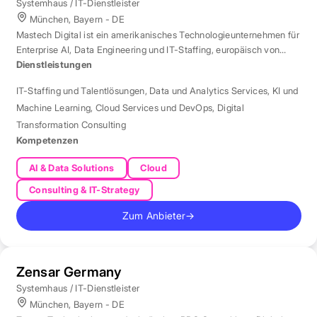
Systemhaus / IT-Dienstleister
München, Bayern - DE
Mastech Digital ist ein amerikanisches Technologieunternehmen für
Enterprise AI, Data Engineering und IT-Staffing, europäisch von
London aus betreut.
Dienstleistungen
IT-Staffing und Talentlösungen
,
Data und Analytics Services
,
KI und
Machine Learning
,
Cloud Services und DevOps
,
Digital
Transformation Consulting
Kompetenzen
AI & Data Solutions
Cloud
Consulting & IT-Strategy
Zum Anbieter
→
Zensar Germany
Systemhaus / IT-Dienstleister
München, Bayern - DE