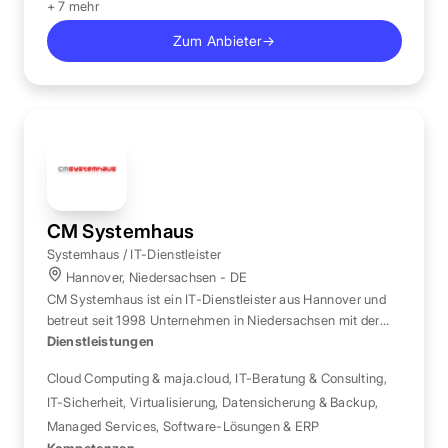
+ 7 mehr
Zum Anbieter
→
CM Systemhaus
Systemhaus / IT-Dienstleister
Hannover, Niedersachsen - DE
CM Systemhaus ist ein IT-Dienstleister aus Hannover und
betreut seit 1998 Unternehmen in Niedersachsen mit der
eigenen Cloud-Plattform maja.cloud.
Dienstleistungen
Cloud Computing & maja.cloud
,
IT-Beratung & Consulting
,
IT-Sicherheit
,
Virtualisierung
,
Datensicherung & Backup
,
Managed Services
,
Software-Lösungen & ERP
Kompetenzen