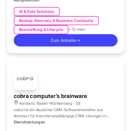
AI & Data Solutions
Backup, Recovery & Business Continuity
+ 12 mehr
Beschaffung & Lifecycle
Zum Anbieter
→
cobra computer’s brainware
Konstanz, Baden-Württemberg - DE
cobra ist ein deutscher CRM-Softwarehersteller aus
Konstanz für branchenunabhängige CRM-Lösungen in
Kontakt-, Vertriebs- und Marketingmanagement.
Dienstleistungen