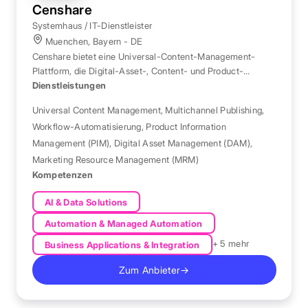
Censhare
Systemhaus / IT-Dienstleister
Muenchen, Bayern - DE
Censhare bietet eine Universal-Content-Management-
Plattform, die Digital-Asset-, Content- und Product-
Information-Management für große Marken vereint.
Dienstleistungen
Universal Content Management
,
Multichannel Publishing
,
Workflow-Automatisierung
,
Product Information
Management (PIM)
,
Digital Asset Management (DAM)
,
Marketing Resource Management (MRM)
Kompetenzen
AI & Data Solutions
Automation & Managed Automation
+ 5 mehr
Business Applications & Integration
Zum Anbieter
→