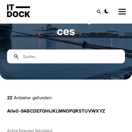
Suche
Active Directory Servi
ces
Suche
22
Anbieter gefunden
Alle
0-9
A
B
C
D
E
F
G
H
I
J
K
L
M
N
O
P
Q
R
S
T
U
V
W
X
Y
Z
×
Active Directory Services