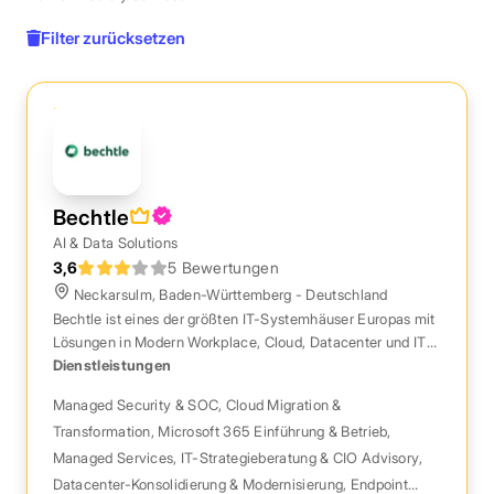
Filter zurücksetzen
Bechtle
AI & Data Solutions
3,6
5 Bewertungen
Neckarsulm, Baden-Württemberg - Deutschland
Bechtle ist eines der größten IT-Systemhäuser Europas mit
Lösungen in Modern Workplace, Cloud, Datacenter und IT-
Security für Unternehmen und Behörden.
Dienstleistungen
Managed Security & SOC
,
Cloud Migration &
Transformation
,
Microsoft 365 Einführung & Betrieb
,
Managed Services
,
IT-Strategieberatung & CIO Advisory
,
Datacenter-Konsolidierung & Modernisierung
,
Endpoint