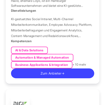
Haiilo, ehemals Coyo, ist ein Hamburger
Softwareunternehmen und bietet eine KI-gestützte
Plattform für interne Mitarbeiterkommunikation und
Dienstleistungen
Engagement.
KI-gestuetztes Social Intranet
,
Multi-Channel
Mitarbeiterkommunikation
,
Employee Advocacy Plattform
,
Mitarbeiterbefragungen und Engagement Analytics
,
Content-Management und Redaktionsworkflows
,
Kompetenzen
Integrationen und Enterprise-Konnektoren
AI & Data Solutions
Automation & Managed Automation
+ 10 mehr
Business Applications & Integration
Zum Anbieter
→