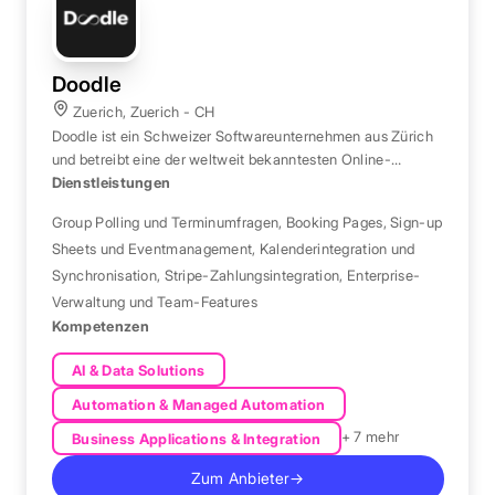
Doodle
Zuerich, Zuerich - CH
Doodle ist ein Schweizer Softwareunternehmen aus Zürich
und betreibt eine der weltweit bekanntesten Online-
Terminplanungsplattformen mit Kalenderintegrationen.
Dienstleistungen
Group Polling und Terminumfragen
,
Booking Pages
,
Sign-up
Sheets und Eventmanagement
,
Kalenderintegration und
Synchronisation
,
Stripe-Zahlungsintegration
,
Enterprise-
Verwaltung und Team-Features
Kompetenzen
AI & Data Solutions
Automation & Managed Automation
+ 7 mehr
Business Applications & Integration
Zum Anbieter
→