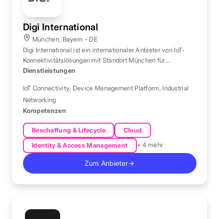
Digi International
München, Bayern - DE
Digi International ist ein internationaler Anbieter von IoT-
Konnektivitätslösungen mit Standort München für
Hardware, Software und Geräteverwaltung.
Dienstleistungen
IoT Connectivity
,
Device Management Platform
,
Industrial
Networking
Kompetenzen
Beschaffung & Lifecycle
Cloud
+ 4 mehr
Identity & Access Management
Zum Anbieter
→