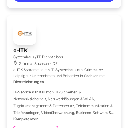
e-ITK
Systemhaus / IT-Dienstleister
Grimma, Sachsen - DE
e-ITK Systeme ist ein IT-Systemhaus aus Grimma bei
Leipzig für Unternehmen und Behörden in Sachsen mit
Netzwerktechnik, Telekommunikation und
Dienstleistungen
Videoüberwachung.
IT-Service & Installation
,
IT-Sicherheit &
Netzwerksicherheit
,
Netzwerklösungen & WLAN
,
Zugriffsmanagement & Datenschutz
,
Telekommunikation &
Telefonanlagen
,
Videoüberwachung
,
Business-Software &
Kompetenzen
ERP