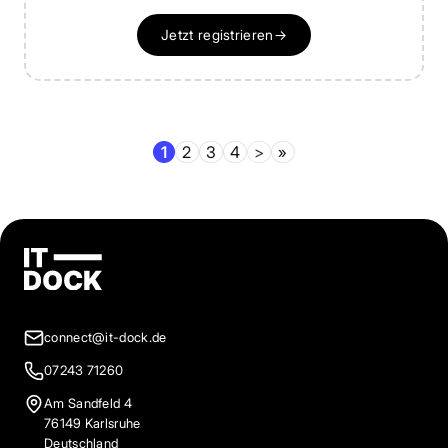
Jetzt registrieren
→
1
2
3
4
>
»
connect@it-dock.de
07243 71260
Am Sandfeld 4
76149 Karlsruhe
Deutschland