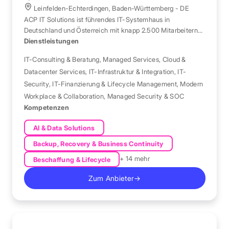
Leinfelden-Echterdingen, Baden-Württemberg - DE
ACP IT Solutions ist führendes IT-Systemhaus in
Deutschland und Österreich mit knapp 2.500 Mitarbeitern
an über 50 Standorten.
Dienstleistungen
IT-Consulting & Beratung
,
Managed Services
,
Cloud &
Datacenter Services
,
IT-Infrastruktur & Integration
,
IT-
Security
,
IT-Finanzierung & Lifecycle Management
,
Modern
Workplace & Collaboration
,
Managed Security & SOC
Kompetenzen
AI & Data Solutions
Backup, Recovery & Business Continuity
+ 14 mehr
Beschaffung & Lifecycle
Zum Anbieter
→