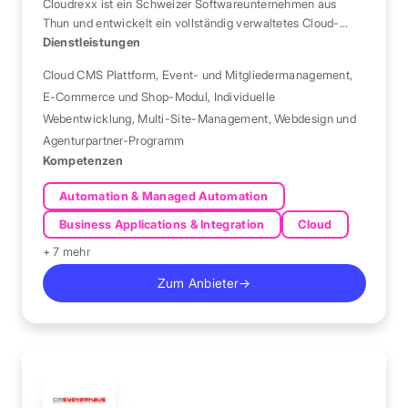
Cloudrexx ist ein Schweizer Softwareunternehmen aus
Thun und entwickelt ein vollständig verwaltetes Cloud-
CMS für Webentwickler und Agenturen.
Dienstleistungen
Cloud CMS Plattform
,
Event- und Mitgliedermanagement
,
E-Commerce und Shop-Modul
,
Individuelle
Webentwicklung
,
Multi-Site-Management
,
Webdesign und
Agenturpartner-Programm
Kompetenzen
Automation & Managed Automation
Business Applications & Integration
Cloud
+ 7 mehr
Zum Anbieter
→