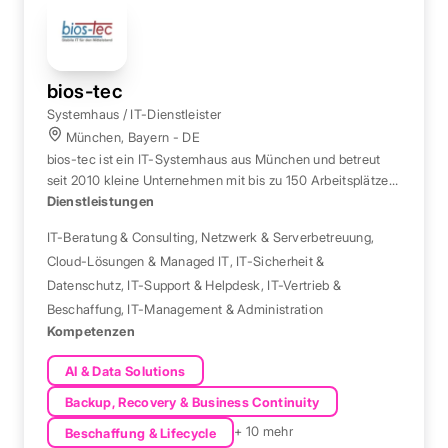
bios-tec
Systemhaus / IT-Dienstleister
München, Bayern - DE
bios-tec ist ein IT-Systemhaus aus München und betreut
seit 2010 kleine Unternehmen mit bis zu 150 Arbeitsplätzen
als IT-Partner.
Dienstleistungen
IT-Beratung & Consulting
,
Netzwerk & Serverbetreuung
,
Cloud-Lösungen & Managed IT
,
IT-Sicherheit &
Datenschutz
,
IT-Support & Helpdesk
,
IT-Vertrieb &
Beschaffung
,
IT-Management & Administration
Kompetenzen
AI & Data Solutions
Backup, Recovery & Business Continuity
+ 10 mehr
Beschaffung & Lifecycle