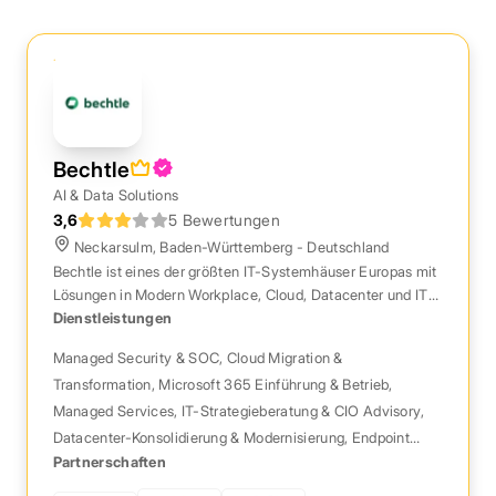
Bechtle
AI & Data Solutions
3,6
5 Bewertungen
Neckarsulm, Baden-Württemberg - Deutschland
Bechtle ist eines der größten IT-Systemhäuser Europas mit
Lösungen in Modern Workplace, Cloud, Datacenter und IT-
Security für Unternehmen und Behörden.
Dienstleistungen
Managed Security & SOC
,
Cloud Migration &
Transformation
,
Microsoft 365 Einführung & Betrieb
,
Managed Services
,
IT-Strategieberatung & CIO Advisory
,
Datacenter-Konsolidierung & Modernisierung
,
Endpoint
Partnerschaften
Management mit Microsoft Intune
,
Identity & Access
Management
,
Backup, Disaster Recovery & Business