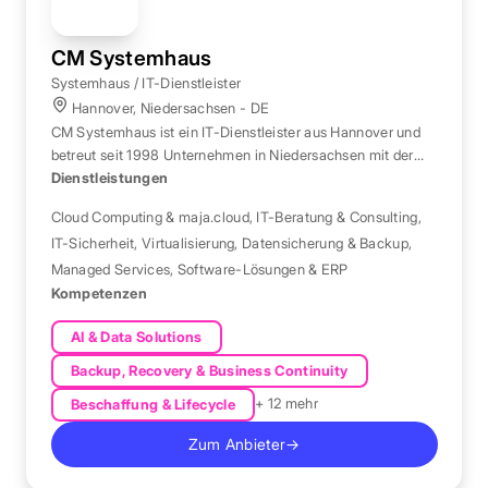
CM Systemhaus
Systemhaus / IT-Dienstleister
Hannover, Niedersachsen - DE
CM Systemhaus ist ein IT-Dienstleister aus Hannover und
betreut seit 1998 Unternehmen in Niedersachsen mit der
eigenen Cloud-Plattform maja.cloud.
Dienstleistungen
Cloud Computing & maja.cloud
,
IT-Beratung & Consulting
,
IT-Sicherheit
,
Virtualisierung
,
Datensicherung & Backup
,
Managed Services
,
Software-Lösungen & ERP
Kompetenzen
AI & Data Solutions
Backup, Recovery & Business Continuity
+ 12 mehr
Beschaffung & Lifecycle
Zum Anbieter
→