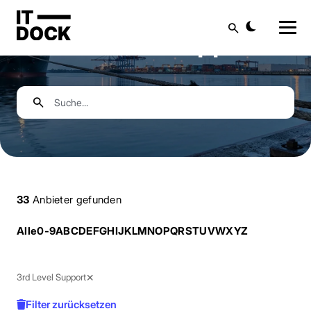
Suche
3rd Level Support
Suche
33
Anbieter gefunden
Alle
0-9
A
B
C
D
E
F
G
H
I
J
K
L
M
N
O
P
Q
R
S
T
U
V
W
X
Y
Z
×
3rd Level Support
Filter zurücksetzen