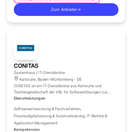
Zum Anbieter
→
CONITAS
Systemhaus / IT-Dienstleister
Karlsruhe, Baden-Württemberg - DE
CONITAS ist ein IT-Dienstleister aus Karlsruhe und
Tochtergesellschaft der VBL für Softwarelösungen zur
Prozessdigitalisierung auf SAP- und Java-Basis.
Dienstleistungen
Softwareentwicklung & Fachverfahren
,
Prozessdigitalisierung & Automatisierung
,
IT-Betrieb &
Application Management
Kompetenzen