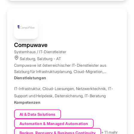
Compuwave
Systemhaus / IT-Dienstleister
Salzburg, Salzburg - AT
Compuwave ist österreichischer IT-Dienstleister aus
Salzburg für Infrastrukturplanung, Cloud-Migration,
Netzwerktechnik und IT-Support.
Dienstleistungen
IT-Infrastruktur
,
Cloud-Loesungen
,
Netzwerktechnik
,
IT-
Support und Helpdesk
,
Datensicherung
,
IT-Beratung
Kompetenzen
AI & Data Solutions
Automation & Managed Automation
+ 11 mehr
Backup, Recovery & Business Continuity