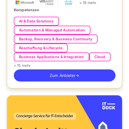
+ 19 mehr
Continuity
,
IT-Security Assessment & Penetration Testing
,
Kompetenzen
Netzwerk-Design & SD-WAN
,
Hardware-Beschaffung &
Lifecycle Management
,
KI-Einführung & Copilot-Beratung
,
AI & Data Solutions
IT-Service Desk & Support
,
Security Awareness Training
Automation & Managed Automation
Backup, Recovery & Business Continuity
Beschaffung & Lifecycle
Business Applications & Integration
Cloud
+ 15 mehr
Zum Anbieter
→