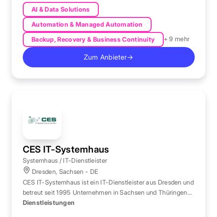
AI & Data Solutions
Automation & Managed Automation
+ 9 mehr
Backup, Recovery & Business Continuity
Zum Anbieter
→
CES IT-Systemhaus
Systemhaus / IT-Dienstleister
Dresden, Sachsen - DE
CES IT-Systemhaus ist ein IT-Dienstleister aus Dresden und
betreut seit 1995 Unternehmen in Sachsen und Thüringen
mit IT-Betreuung bis ERP.
Dienstleistungen