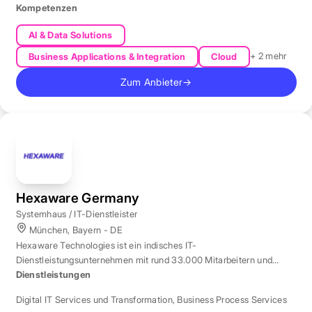
Kompetenzen
AI & Data Solutions
+ 2 mehr
Business Applications & Integration
Cloud
Zum Anbieter
→
Hexaware Germany
Systemhaus / IT-Dienstleister
München, Bayern - DE
Hexaware Technologies ist ein indisches IT-
Dienstleistungsunternehmen mit rund 33.000 Mitarbeitern und
Standort München für Automatisierung und KI.
Dienstleistungen
Digital IT Services und Transformation
,
Business Process Services