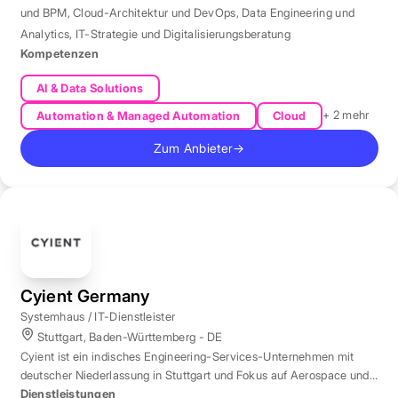
und BPM
,
Cloud-Architektur und DevOps
,
Data Engineering und
Analytics
,
IT-Strategie und Digitalisierungsberatung
Kompetenzen
AI & Data Solutions
+ 2 mehr
Automation & Managed Automation
Cloud
Zum Anbieter
→
Cyient Germany
Systemhaus / IT-Dienstleister
Stuttgart, Baden-Württemberg - DE
Cyient ist ein indisches Engineering-Services-Unternehmen mit
deutscher Niederlassung in Stuttgart und Fokus auf Aerospace und
Automotive.
Dienstleistungen