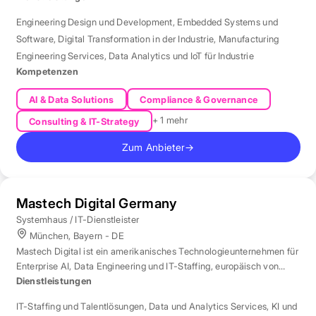
Engineering Design und Development
,
Embedded Systems und
Software
,
Digital Transformation in der Industrie
,
Manufacturing
Engineering Services
,
Data Analytics und IoT für Industrie
Kompetenzen
AI & Data Solutions
Compliance & Governance
+ 1 mehr
Consulting & IT-Strategy
Zum Anbieter
→
Mastech Digital Germany
Systemhaus / IT-Dienstleister
München, Bayern - DE
Mastech Digital ist ein amerikanisches Technologieunternehmen für
Enterprise AI, Data Engineering und IT-Staffing, europäisch von
London aus betreut.
Dienstleistungen
IT-Staffing und Talentlösungen
,
Data und Analytics Services
,
KI und