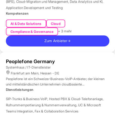
(BPS)
,
Cloud-Migration und Management
,
Data Analytics und KI
,
Application Development und Testing
Kompetenzen
AI & Data Solutions
Cloud
+ 3 mehr
Compliance & Governance
Zum Anbieter
→
Peoplefone Germany
Systemhaus / IT-Dienstleister
Frankfurt am Main, Hessen - DE
Peoplefone ist ein Schweizer Business-VoIP-Anbieter, der kleinen
und mittelständischen Unternehmen cloudbasierte
Telefonielösungen bietet.
Dienstleistungen
SIP-Trunks & Business VoIP
,
Hosted PBX & Cloud-Telefonanlage
,
Rufnummernportierung & Nummernverwaltung
,
UC & Microsoft
Teams Integration
,
Fax & Collaboration Services