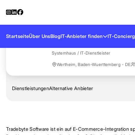
Startseite
Anbieter finden
Tradebyte Software
Tradebyte Softw
Startseite
Über Uns
Blog
IT-Anbieter finden
IT-Concierg
Systemhaus / IT-Dienstleister
Wertheim, Baden-Wuerttemberg - DE
Dienstleistungen
Alternative Anbieter
Tradebyte Software ist ein auf E-Commerce-Integration sp