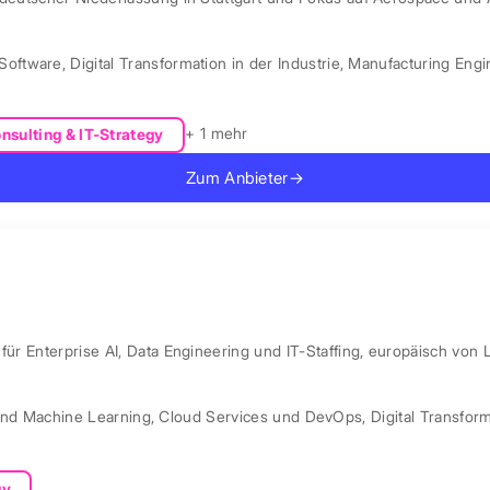
Software
,
Digital Transformation in der Industrie
,
Manufacturing Engi
+ 1 mehr
nsulting & IT-Strategy
Zum Anbieter
→
ür Enterprise AI, Data Engineering und IT-Staffing, europäisch von 
und Machine Learning
,
Cloud Services und DevOps
,
Digital Transfor
gy