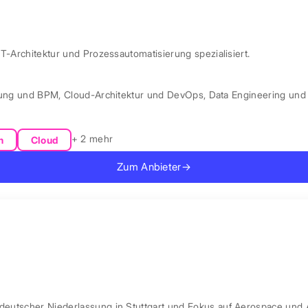
IT-Architektur und Prozessautomatisierung spezialisiert.
rung und BPM
,
Cloud-Architektur und DevOps
,
Data Engineering und 
+ 2 mehr
n
Cloud
Zum Anbieter
→
 deutscher Niederlassung in Stuttgart und Fokus auf Aerospace und 