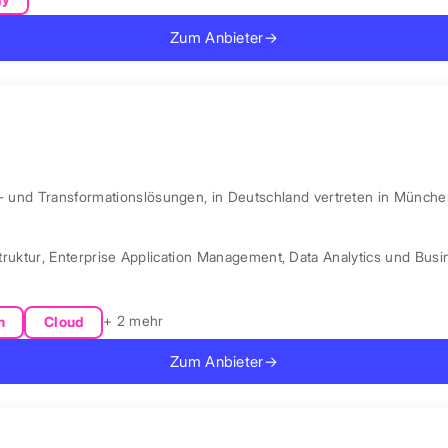
Zum Anbieter
→
l- und Transformationslösungen, in Deutschland vertreten in Münche
truktur
,
Enterprise Application Management
,
Data Analytics und Busin
+ 2 mehr
n
Cloud
Zum Anbieter
→