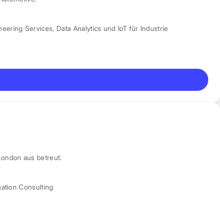
neering Services
,
Data Analytics und IoT für Industrie
London aus betreut.
mation Consulting