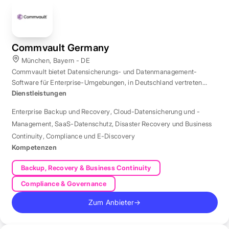
Commvault Germany
München, Bayern - DE
Commvault bietet Datensicherungs- und Datenmanagement-
Software für Enterprise-Umgebungen, in Deutschland vertreten
durch eine Niederlassung in München.
Dienstleistungen
Enterprise Backup und Recovery
,
Cloud-Datensicherung und -
Management
,
SaaS-Datenschutz
,
Disaster Recovery und Business
Continuity
,
Compliance und E-Discovery
Kompetenzen
Backup, Recovery & Business Continuity
Compliance & Governance
Zum Anbieter
→