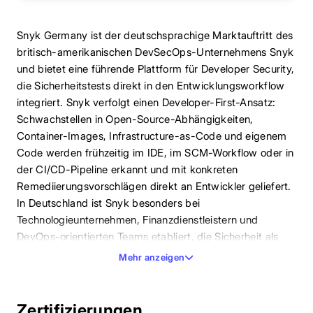
Snyk Germany ist der deutschsprachige Marktauftritt des
britisch-amerikanischen DevSecOps-Unternehmens Snyk
und bietet eine führende Plattform für Developer Security,
die Sicherheitstests direkt in den Entwicklungsworkflow
integriert. Snyk verfolgt einen Developer-First-Ansatz:
Schwachstellen in Open-Source-Abhängigkeiten,
Container-Images, Infrastructure-as-Code und eigenem
Code werden frühzeitig im IDE, im SCM-Workflow oder in
der CI/CD-Pipeline erkannt und mit konkreten
Remediierungsvorschlägen direkt an Entwickler geliefert.
In Deutschland ist Snyk besonders bei
Technologieunternehmen, Finanzdienstleistern und
DevOps-orientierten Teams etabliert, die Sicherheit als
integralen Bestandteil des Entwicklungsprozesses
Mehr anzeigen
verstehen.
Zertifizierungen