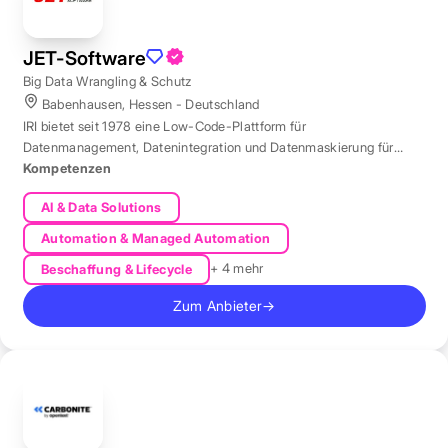
JET-Software
Big Data Wrangling & Schutz
Babenhausen, Hessen - Deutschland
IRI bietet seit 1978 eine Low-Code-Plattform für
Datenmanagement, Datenintegration und Datenmaskierung für
produktive Datenbestände weltweit.
Kompetenzen
AI & Data Solutions
Automation & Managed Automation
+ 4 mehr
Beschaffung & Lifecycle
Zum Anbieter
→