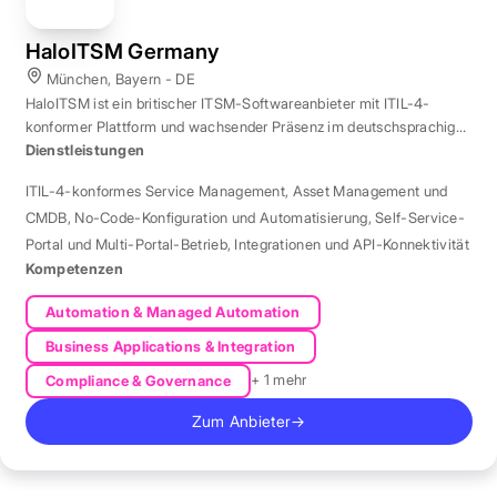
HaloITSM Germany
München, Bayern - DE
HaloITSM ist ein britischer ITSM-Softwareanbieter mit ITIL-4-
konformer Plattform und wachsender Präsenz im deutschsprachigen
Markt.
Dienstleistungen
ITIL-4-konformes Service Management
,
Asset Management und
CMDB
,
No-Code-Konfiguration und Automatisierung
,
Self-Service-
Portal und Multi-Portal-Betrieb
,
Integrationen und API-Konnektivität
Kompetenzen
Automation & Managed Automation
Business Applications & Integration
+ 1 mehr
Compliance & Governance
Zum Anbieter
→