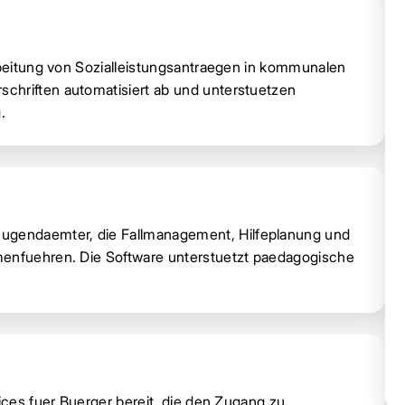
arbeitung von Sozialleistungsantraegen in kommunalen
chriften automatisiert ab und unterstuetzen
.
gendaemter, die Fallmanagement, Hilfeplanung und
menfuehren. Die Software unterstuetzt paedagogische
ices fuer Buerger bereit, die den Zugang zu