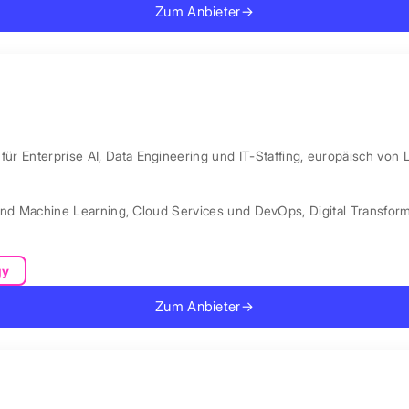
Zum Anbieter
→
ür Enterprise AI, Data Engineering und IT-Staffing, europäisch von 
und Machine Learning
,
Cloud Services und DevOps
,
Digital Transfor
gy
Zum Anbieter
→