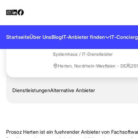
Startseite
Anbieter finden
Prosoz Herten
Prosoz Herten
Startseite
Über Uns
Blog
IT-Anbieter finden
IT-Concierg
Systemhaus / IT-Dienstleister
Herten, Nordrhein-Westfalen - DE
251
Dienstleistungen
Alternative Anbieter
Prosoz Herten ist ein fuehrender Anbieter von Fachsoftwa