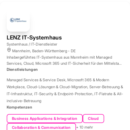
LENZ IT-Systemhaus
Systemhaus / IT-Dienstleister
Mannheim, Baden-Württemberg - DE
Inhabergeführtes IT-Systemhaus aus Mannheim mit Managed
Services, Cloud, Microsoft 365 und IT-Sicherheit für den Mittelstand
der Region Rhein-Neckar.
Dienstleistungen
Managed Services & Service Desk
,
Microsoft 365 & Modern
Workplace
,
Cloud-Lösungen & Cloud-Migration
,
Server-Betreuung &
IT-Infrastruktur
,
IT-Security & Endpoint-Protection
,
IT-Flatrate & All-
inclusive-Betreuung
Kompetenzen
Business Applications & Integration
Cloud
+ 10 mehr
Collaboration & Communication