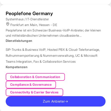
Peoplefone Germany
Systemhaus / IT-Dienstleister
Frankfurt am Main, Hessen - DE
Peoplefone ist ein Schweizer Business-VoIP-Anbieter, der kleinen
und mittelständischen Unternehmen cloudbasierte
Telefonielösungen bietet.
Dienstleistungen
SIP-Trunks & Business VoIP
,
Hosted PBX & Cloud-Telefonanlage
,
Rufnummernportierung & Nummernverwaltung
,
UC & Microsoft
Teams Integration
,
Fax & Collaboration Services
Kompetenzen
Collaboration & Communication
Compliance & Governance
Connectivity & Carrier Services
Zum Anbieter
→