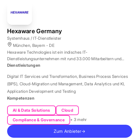
Hexaware Germany
Systemhaus / IT-Dienstleister
München, Bayern - DE
Hexaware Technologies ist ein indisches IT-
Dienstleistungsunternehmen mit rund 33.000 Mitarbeitern und
Standort München für Automatisierung und KI.
Dienstleistungen
Digital IT Services und Transformation
,
Business Process Services
(BPS)
,
Cloud-Migration und Management
,
Data Analytics und KI
,
Application Development und Testing
Kompetenzen
AI & Data Solutions
Cloud
+ 3 mehr
Compliance & Governance
Zum Anbieter
→