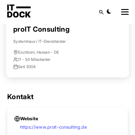
Startseite
Anbieter finden
proIT Consulting
Suche
proIT Consulting
Systemhaus / IT-Dienstleister
Eschborn, Hessen - DE
11 - 50 Mitarbeiter
Seit 2004
Kontakt
Website
https://www.proit-consulting.de