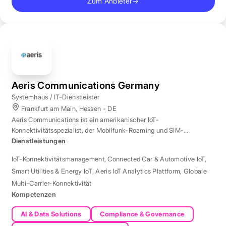
Zum Anbieter
→
Aeris Communications Germany
Systemhaus / IT-Dienstleister
Frankfurt am Main, Hessen - DE
Aeris Communications ist ein amerikanischer IoT-
Konnektivitätsspezialist, der Mobilfunk-Roaming und SIM-
Management in über 190 Ländern verwaltet.
Dienstleistungen
IoT-Konnektivitätsmanagement
,
Connected Car & Automotive IoT
,
Smart Utilities & Energy IoT
,
Aeris IoT Analytics Plattform
,
Globale
Multi-Carrier-Konnektivität
Kompetenzen
AI & Data Solutions
Compliance & Governance