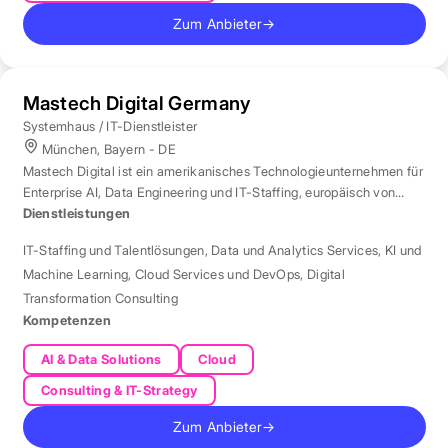
Zum Anbieter
→
Mastech Digital Germany
Systemhaus / IT-Dienstleister
München, Bayern - DE
Mastech Digital ist ein amerikanisches Technologieunternehmen für
Enterprise AI, Data Engineering und IT-Staffing, europäisch von
London aus betreut.
Dienstleistungen
IT-Staffing und Talentlösungen
,
Data und Analytics Services
,
KI und
Machine Learning
,
Cloud Services und DevOps
,
Digital
Transformation Consulting
Kompetenzen
AI & Data Solutions
Cloud
Consulting & IT-Strategy
Zum Anbieter
→