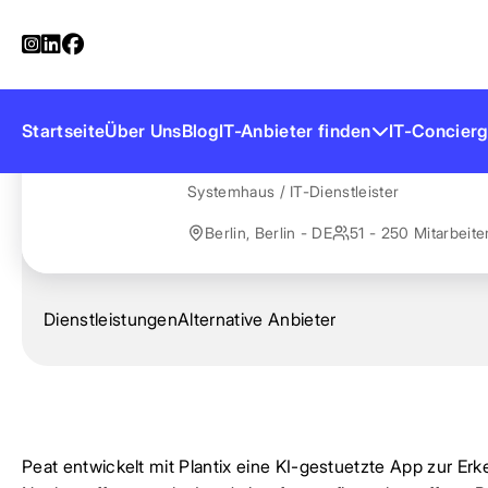
Startseite
Anbieter finden
Peat (Plantix)
Peat (Plantix)
Startseite
Über Uns
Blog
IT-Anbieter finden
IT-Concierg
Systemhaus / IT-Dienstleister
Berlin, Berlin - DE
51 - 250 Mitarbeite
Dienstleistungen
Alternative Anbieter
Peat entwickelt mit Plantix eine KI-gestuetzte App zur E