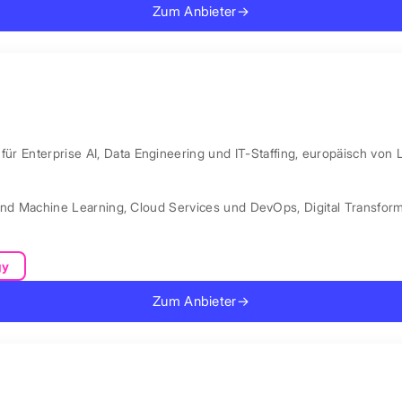
Zum Anbieter
→
ür Enterprise AI, Data Engineering und IT-Staffing, europäisch von 
und Machine Learning
,
Cloud Services und DevOps
,
Digital Transfor
gy
Zum Anbieter
→