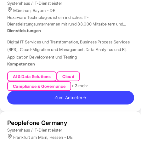
Systemhaus / IT-Dienstleister
München, Bayern - DE
Hexaware Technologies ist ein indisches IT-
Dienstleistungsunternehmen mit rund 33.000 Mitarbeitern und
Standort München für Automatisierung und KI.
Dienstleistungen
Digital IT Services und Transformation
,
Business Process Services
(BPS)
,
Cloud-Migration und Management
,
Data Analytics und KI
,
Application Development und Testing
Kompetenzen
AI & Data Solutions
Cloud
+ 3 mehr
Compliance & Governance
Zum Anbieter
→
Peoplefone Germany
Systemhaus / IT-Dienstleister
Frankfurt am Main, Hessen - DE