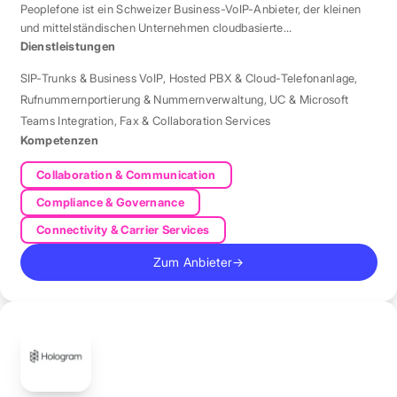
Peoplefone ist ein Schweizer Business-VoIP-Anbieter, der kleinen
und mittelständischen Unternehmen cloudbasierte
Telefonielösungen bietet.
Dienstleistungen
SIP-Trunks & Business VoIP
,
Hosted PBX & Cloud-Telefonanlage
,
Rufnummernportierung & Nummernverwaltung
,
UC & Microsoft
Teams Integration
,
Fax & Collaboration Services
Kompetenzen
Collaboration & Communication
Compliance & Governance
Connectivity & Carrier Services
Zum Anbieter
→