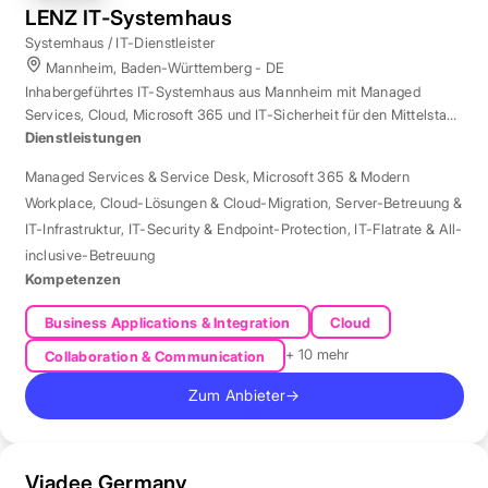
LENZ IT-Systemhaus
Systemhaus / IT-Dienstleister
Mannheim, Baden-Württemberg - DE
Inhabergeführtes IT-Systemhaus aus Mannheim mit Managed
Services, Cloud, Microsoft 365 und IT-Sicherheit für den Mittelstand
der Region Rhein-Neckar.
Dienstleistungen
Managed Services & Service Desk
,
Microsoft 365 & Modern
Workplace
,
Cloud-Lösungen & Cloud-Migration
,
Server-Betreuung &
IT-Infrastruktur
,
IT-Security & Endpoint-Protection
,
IT-Flatrate & All-
inclusive-Betreuung
Kompetenzen
Business Applications & Integration
Cloud
+ 10 mehr
Collaboration & Communication
Zum Anbieter
→
Viadee Germany