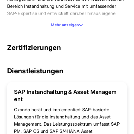
Bereich Instandhaltung und Service mit umfassender
SAP-Expertise und entwickelt darüber hinaus eigene
mobile Lösungen für die Digitalisierung von Wartungs-
Mehr anzeigen
und Serviceprozessen.
Das erfahrene Team von SAP-Experten begleitet Kunden
Zertifizierungen
von der Prozessanalyse über die Systemkonzeption und
Implementierung bis zum laufenden Betrieb und Support.
Mit innovativen Ansätzen im Bereich Application Lifecycle
Management (ALM) und mobilen Anwendungen hilft
Dienstleistungen
Oxando Unternehmen, ihre Asset-Management-Prozesse
effizienter und zukunftssicher zu gestalten.
SAP Instandhaltung & Asset Managem
ent
Oxando berät und implementiert SAP-basierte
Lösungen für die Instandhaltung und das Asset
Management. Das Leistungsspektrum umfasst SAP
PM, SAP CS und SAP S/4HANA Asset