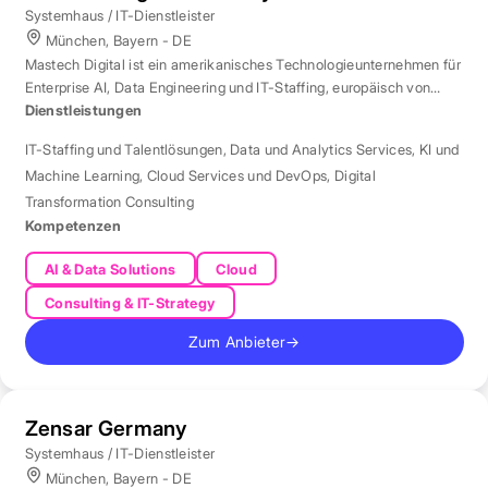
Systemhaus / IT-Dienstleister
München, Bayern - DE
Mastech Digital ist ein amerikanisches Technologieunternehmen für
Enterprise AI, Data Engineering und IT-Staffing, europäisch von
London aus betreut.
Dienstleistungen
IT-Staffing und Talentlösungen
,
Data und Analytics Services
,
KI und
Machine Learning
,
Cloud Services und DevOps
,
Digital
Transformation Consulting
Kompetenzen
AI & Data Solutions
Cloud
Consulting & IT-Strategy
Zum Anbieter
→
Zensar Germany
Systemhaus / IT-Dienstleister
München, Bayern - DE