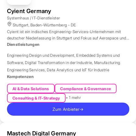
Cyient Germany
Systemhaus / IT-Dienstleister
Stuttgart, Baden-Württemberg - DE
Cyient ist ein indisches Engineering-Services-Unternehmen mit
deutscher Niederlassung in Stuttgart und Fokus auf Aerospace und
Automotive.
Dienstleistungen
Engineering Design und Development
,
Embedded Systems und
Software
,
Digital Transformation in der Industrie
,
Manufacturing
Engineering Services
,
Data Analytics und IoT für Industrie
Kompetenzen
AI & Data Solutions
Compliance & Governance
+ 1 mehr
Consulting & IT-Strategy
Zum Anbieter
→
Mastech Digital Germany