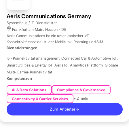
Aeris Communications Germany
Systemhaus / IT-Dienstleister
Frankfurt am Main, Hessen - DE
Aeris Communications ist ein amerikanischer IoT-
Konnektivitätsspezialist, der Mobilfunk-Roaming und SIM-
Management in über 190 Ländern verwaltet.
Dienstleistungen
IoT-Konnektivitätsmanagement
,
Connected Car & Automotive IoT
,
Smart Utilities & Energy IoT
,
Aeris IoT Analytics Plattform
,
Globale
Multi-Carrier-Konnektivität
Kompetenzen
AI & Data Solutions
Compliance & Governance
+ 2 mehr
Connectivity & Carrier Services
Zum Anbieter
→